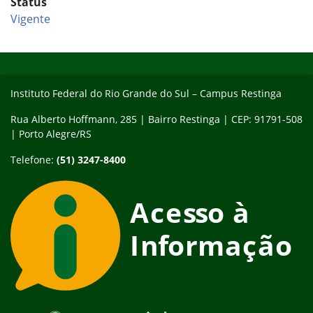
Status
Vigente
Início do rodapé
Fim do conteúdo
Instituto Federal do Rio Grande do Sul – Campus Restinga
Rua Alberto Hoffmann, 285 | Bairro Restinga | CEP: 91791-508
| Porto Alegre/RS
Telefone:
(51) 3247-8400