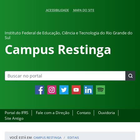
Pular para o conteúdo
ACESSIBILIDADE
MAPA DO SITE
Instituto Federal de Educação, Ciência e Tecnologia do Rio Grande do
Sul
Campus Restinga
Facebook
Instagram
Twitter
YouTube
LinkedIn
Spotify
Portal do IFRS
Fale com a Direção
Contato
Ouvidoria
Site Antigo
VOCÊ ESTÁ EM:
CAMPUS RESTINGA
EDITAIS