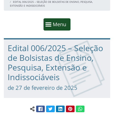
EDITAL 006/2025 – SELEÇÃO DE BOLSISTAS DE ENSINO, PESQUISA,
EXTENSÃO E INDISSOCIÁVEIS
Início da navegação
Mostrar
Menu
Fim da navegação
Início do conteúdo
Edital 006/2025 – Seleção
de Bolsistas de Ensino,
Pesquisa, Extensão e
Indissociáveis
de 27 de fevereiro de 2025
Facebook
Twitter
LinkedIn
Pinterest
WhatsApp
Compartilhar conteúdo: