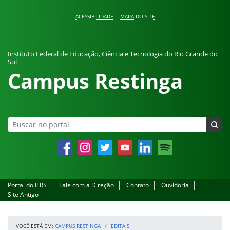
Pular para o conteúdo
ACESSIBILIDADE
MAPA DO SITE
Instituto Federal de Educação, Ciência e Tecnologia do Rio Grande do
Sul
Campus Restinga
Facebook
Instagram
Twitter
YouTube
LinkedIn
Spotify
Portal do IFRS
Fale com a Direção
Contato
Ouvidoria
Site Antigo
VOCÊ ESTÁ EM:
CAMPUS RESTINGA
EDITAIS