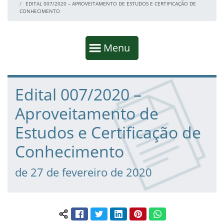
EDITAL 007/2020 – APROVEITAMENTO DE ESTUDOS E CERTIFICAÇÃO DE
CONHECIMENTO
Início da navegação
Mostrar
Menu
Fim da navegação
Início do conteúdo
Edital 007/2020 –
Aproveitamento de
Estudos e Certificação de
Conhecimento
de 27 de fevereiro de 2020
Facebook
Twitter
LinkedIn
Pinterest
WhatsApp
Compartilhar conteúdo: