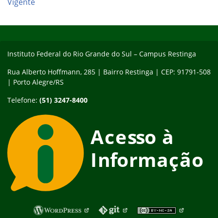
Vigente
Início do rodapé
Fim do conteúdo
Instituto Federal do Rio Grande do Sul – Campus Restinga
Rua Alberto Hoffmann, 285 | Bairro Restinga | CEP: 91791-508
| Porto Alegre/RS
Telefone:
(51) 3247-8400