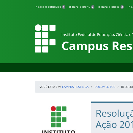
Pular para o conteúdo
Ir para o conteúdo
Ir para o menu
Ir para a busca
Ir 
1
2
3
Instituto Federal de Educação, Ciência e
Campus Res
VOCÊ ESTÁ EM:
CAMPUS RESTINGA
DOCUMENTOS
RESOLUÇ
Início da navegação
IFRS
Início do conteúdo
Resoluçã
Ação 20