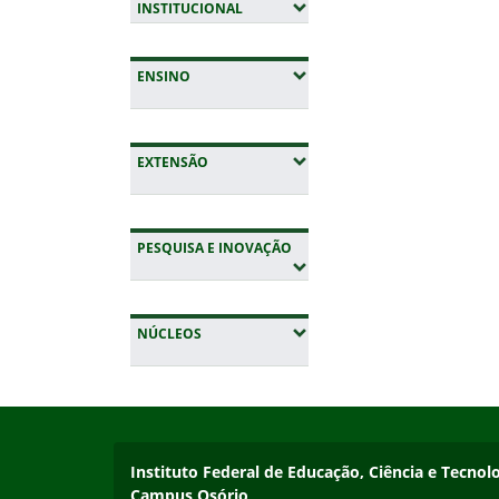
(EXPANDIR SUBMENUS)
INSTITUCIONAL
(EXPANDIR SUBMENUS)
ENSINO
(EXPANDIR SUBMENUS)
EXTENSÃO
(EXPANDIR SUBMENUS)
PESQUISA E INOVAÇÃO
Fim do conteúdo
(EXPANDIR SUBMENUS)
NÚCLEOS
Início do rodapé
Fim da navegação
Instituto Federal de Educação, Ciência e Tecnol
Instituto Federal de Educação, Ciência e Tecnol
Campus Osório