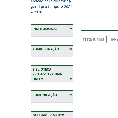
Eleição para diretor(a)-
geral pro tempore 2024
– 2028
(EXPANDIR SUBMENUS)
INSTITUCIONAL
festa junina
IFR
(EXPANDIR SUBMENUS)
ADMINISTRAÇÃO
BIBLIOTECA
PROFESSORA TINA
(EXPANDIR SUBMENUS)
HATEM
(EXPANDIR SUBMENUS)
COMUNICAÇÃO
DESENVOLVIMENTO