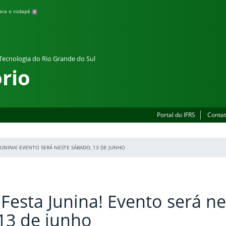
para o rodapé
4
 Tecnologia do Rio Grande do Sul
rio
Portal do IFRS
Contat
JUNINA! EVENTO SERÁ NESTE SÁBADO, 13 DE JUNHO
Festa Junina! Evento será ne
13 de junho