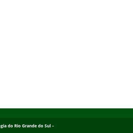
ogia do Rio Grande do Sul – Campus Osório
ogia do Rio Grande do Sul –