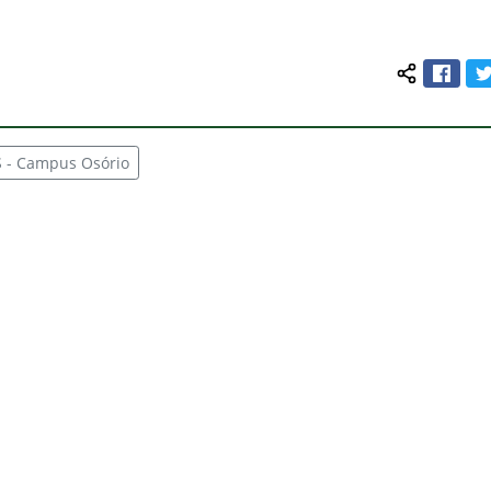
Face
Compartilh
S - Campus Osório