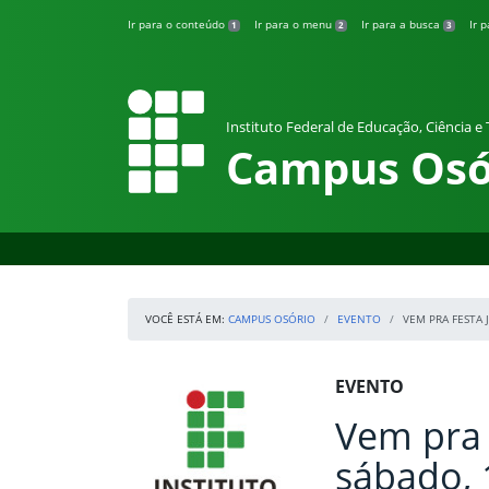
Pular para o conteúdo
Ir para o conteúdo
Ir para o menu
Ir para a busca
Ir 
1
2
3
Instituto Federal de Educação, Ciência e
Campus Osó
VOCÊ ESTÁ EM:
CAMPUS OSÓRIO
EVENTO
VEM PRA FESTA 
Início da navegação
IFRS
Início do conteúdo
EVENTO
Vem pra 
sábado, 