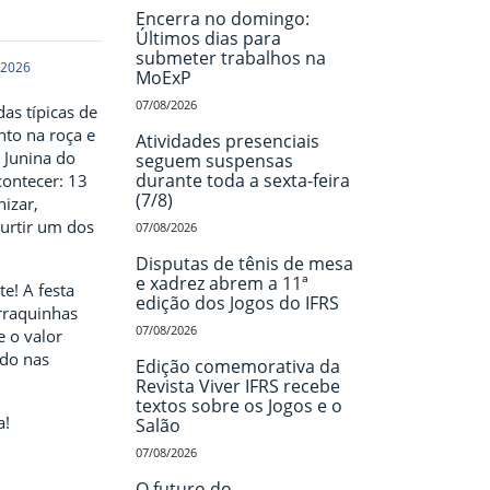
Encerra no domingo:
Últimos dias para
submeter trabalhos na
 2026
MoExP
07/08/2026
das típicas de
nto na roça e
Atividades presenciais
a Junina do
seguem suspensas
durante toda a sexta-feira
contecer: 13
(7/8)
nizar,
curtir um dos
07/08/2026
Disputas de tênis de mesa
e xadrez abrem a 11ª
e! A festa
edição dos Jogos do IFRS
rraquinhas
07/08/2026
e o valor
ado nas
Edição comemorativa da
Revista Viver IFRS recebe
textos sobre os Jogos e o
a!
Salão
07/08/2026
O futuro do