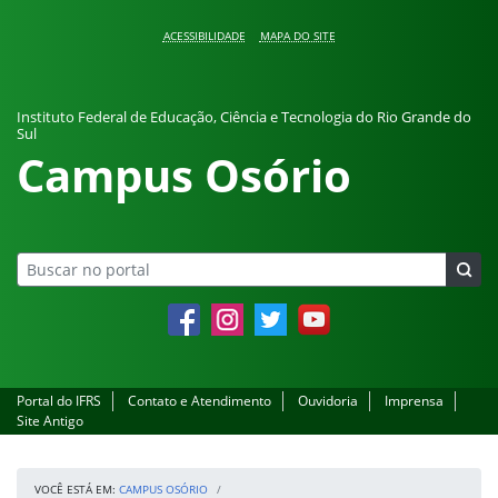
Pular para o conteúdo
ACESSIBILIDADE
MAPA DO SITE
Instituto Federal de Educação, Ciência e Tecnologia do Rio Grande do
Sul
Campus Osório
Facebook
Instagram
Twitter
YouTube
Portal do IFRS
Contato e Atendimento
Ouvidoria
Imprensa
Site Antigo
VOCÊ ESTÁ EM:
CAMPUS OSÓRIO