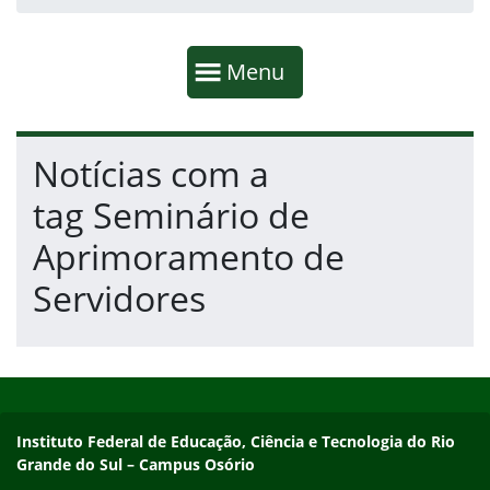
Início da navegação
Mostrar
Menu
Fim da navegação
Início do conteúdo
Notícias com a
tag Seminário de
Aprimoramento de
Servidores
Início do rodapé
Fim do conteúdo
Instituto Federal de Educação, Ciência e Tecnologia do Rio Gra
Instituto Federal de Educação, Ciência e Tecnologia do Rio
Grande do Sul – Campus Osório