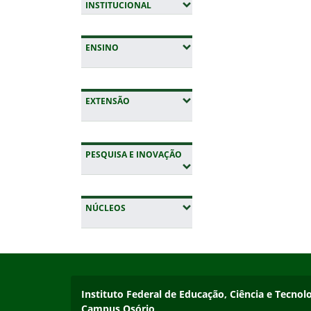
(EXPANDIR SUBMENUS)
INSTITUCIONAL
(EXPANDIR SUBMENUS)
ENSINO
(EXPANDIR SUBMENUS)
EXTENSÃO
(EXPANDIR SUBMENUS)
PESQUISA E INOVAÇÃO
(EXPANDIR SUBMENUS)
NÚCLEOS
Início do rodapé
Fim da navegação
Instituto Federal de Educação, Ciência e Tecnol
Instituto Federal de Educação, Ciência e Tecnol
Campus Osório