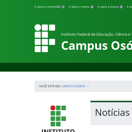
Pular para o conteúdo
Ir para o conteúdo
Ir para o menu
Ir para a busca
Ir 
1
2
3
Instituto Federal de Educação, Ciência e
Campus Osó
VOCÊ ESTÁ EM:
CAMPUS OSÓRIO
Início da navegação
IFRS
Início do conteúdo
Notícia
Fim do conteúdo