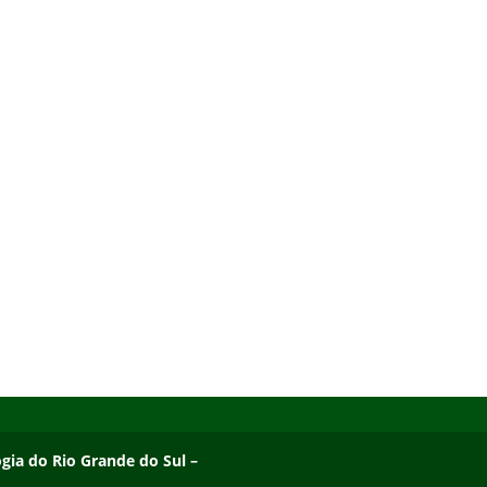
ogia do Rio Grande do Sul – Campus Osório
ogia do Rio Grande do Sul –