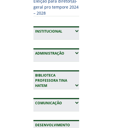
Eleição para diretor(a)-
geral pro tempore 2024
– 2028
(EXPANDIR SUBMENUS)
INSTITUCIONAL
(EXPANDIR SUBMENUS)
ADMINISTRAÇÃO
BIBLIOTECA
PROFESSORA TINA
(EXPANDIR SUBMENUS)
HATEM
(EXPANDIR SUBMENUS)
COMUNICAÇÃO
DESENVOLVIMENTO