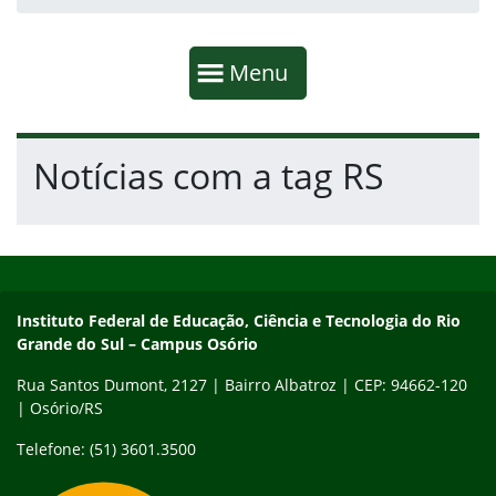
Início da navegação
Mostrar
Menu
Fim da navegação
Início do conteúdo
Notícias com a tag RS
Início do rodapé
Fim do conteúdo
Instituto Federal de Educação, Ciência e Tecnologia do Rio Gra
Instituto Federal de Educação, Ciência e Tecnologia do Rio
Grande do Sul – Campus Osório
Rua Santos Dumont, 2127 | Bairro Albatroz | CEP: 94662-120
| Osório/RS
Telefone: (51) 3601.3500