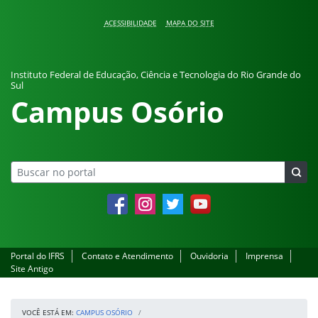
Pular para o conteúdo
ACESSIBILIDADE
MAPA DO SITE
Instituto Federal de Educação, Ciência e Tecnologia do Rio Grande do
Sul
Campus Osório
Facebook
Instagram
Twitter
YouTube
Portal do IFRS
Contato e Atendimento
Ouvidoria
Imprensa
Site Antigo
VOCÊ ESTÁ EM:
CAMPUS OSÓRIO