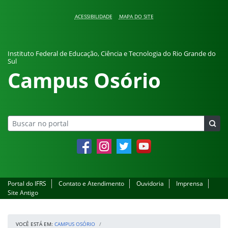
Pular para o conteúdo
ACESSIBILIDADE
MAPA DO SITE
Instituto Federal de Educação, Ciência e Tecnologia do Rio Grande do
Sul
Campus Osório
Facebook
Instagram
Twitter
YouTube
Portal do IFRS
Contato e Atendimento
Ouvidoria
Imprensa
Site Antigo
VOCÊ ESTÁ EM:
CAMPUS OSÓRIO