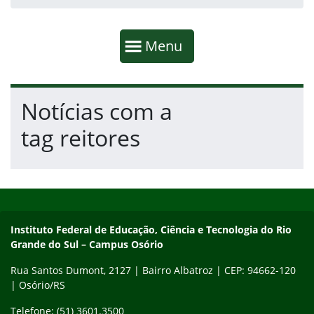
Início da navegação
Mostrar
Menu
Fim da navegação
Início do conteúdo
Notícias com a
tag reitores
Início do rodapé
Fim do conteúdo
Instituto Federal de Educação, Ciência e Tecnologia do Rio Gra
Instituto Federal de Educação, Ciência e Tecnologia do Rio
Grande do Sul – Campus Osório
Rua Santos Dumont, 2127 | Bairro Albatroz | CEP: 94662-120
| Osório/RS
Telefone: (51) 3601.3500