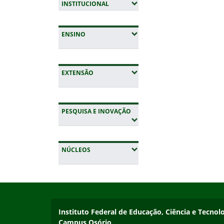
(EXPANDIR SUBMENUS)
INSTITUCIONAL
(EXPANDIR SUBMENUS)
ENSINO
(EXPANDIR SUBMENUS)
EXTENSÃO
(EXPANDIR SUBMENUS)
PESQUISA E INOVAÇÃO
(EXPANDIR SUBMENUS)
NÚCLEOS
Início do rodapé
Fim da navegação
Instituto Federal de Educação, Ciência e Tecnol
Instituto Federal de Educação, Ciência e Tecnol
Campus Osório