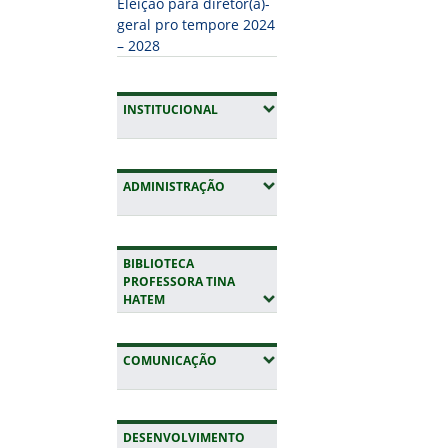
Eleição para diretor(a)-
para 07 de agosto, e
geral pro tempore 2024
Alegre, com as parti
– 2028
xadrez e tênis de me
(EXPANDIR SUBMENUS)
INSTITUCIONAL
(EXPANDIR SUBMENUS)
ADMINISTRAÇÃO
BIBLIOTECA
PROFESSORA TINA
(EXPANDIR SUBMENUS)
HATEM
(EXPANDIR SUBMENUS)
COMUNICAÇÃO
DESENVOLVIMENTO