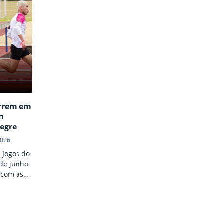
orrem em
m
legre
2026
 Jogos do
 de junho
 com as
o,
ndebol,
raia. Uma
 marcada