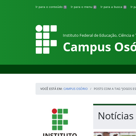
Pular para o conteúdo
Ir para o conteúdo
Ir para o menu
Ir para a busca
Ir 
1
2
3
Instituto Federal de Educação, Ciência e
Campus Osó
VOCÊ ESTÁ EM:
CAMPUS OSÓRIO
POSTS COM A TAG "JOGOS E
Início da navegação
IFRS
Início do conteúdo
Notícias