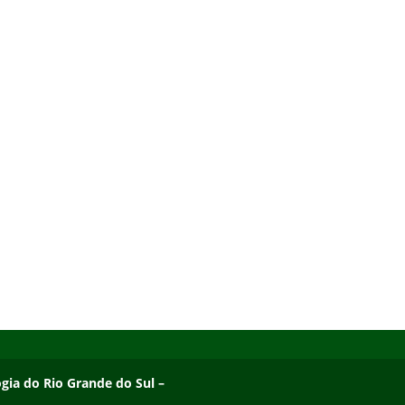
ogia do Rio Grande do Sul – Campus Osório
ogia do Rio Grande do Sul –