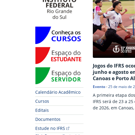
Conheça os Cursos
Espaço do Estudante
Jogos do IFRS oc
Espaço do Servidor
junho e agosto e
Canoas e Porto A
Evento
-
25 de maio de 
Calendário Acadêmico
A primeira etapa dos
Cursos
IFRS será de 23 a 25
de 2026, em Canoas,
Editais
disputas de atletism
Documentos
basquete, futsal, ha
Fim do conteúdo
voleibol e vôlei de p
Estude no IFRS
segunda etapa está