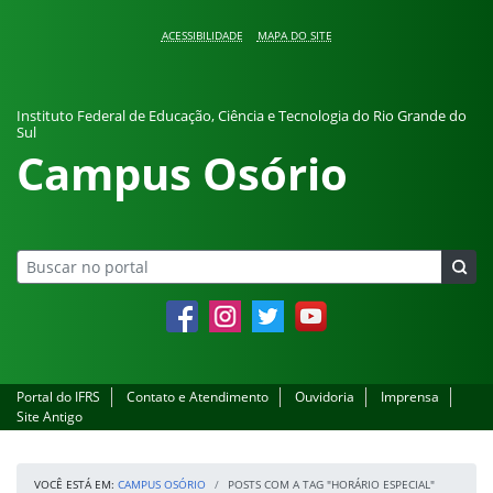
Pular para o conteúdo
ACESSIBILIDADE
MAPA DO SITE
Instituto Federal de Educação, Ciência e Tecnologia do Rio Grande do
Sul
Campus Osório
Facebook
Instagram
Twitter
YouTube
Portal do IFRS
Contato e Atendimento
Ouvidoria
Imprensa
Site Antigo
VOCÊ ESTÁ EM:
CAMPUS OSÓRIO
POSTS COM A TAG "HORÁRIO ESPECIAL"