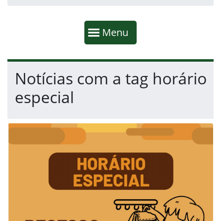
Início da navegação
Mostrar
Menu
Fim da navegação
Início do conteúdo
Notícias com a tag horário
especial