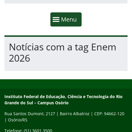
Início da navegação
Mostrar
Menu
Fim da navegação
Início do conteúdo
Notícias com a tag Enem
2026
Início do rodapé
Fim do conteúdo
Instituto Federal de Educação, Ciência e Tecnologia do Rio Gra
Instituto Federal de Educação, Ciência e Tecnologia do Rio
Grande do Sul – Campus Osório
Rua Santos Dumont, 2127 | Bairro Albatroz | CEP: 94662-120
| Osório/RS
Telefone: (51) 3601.3500