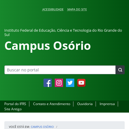
Pular para o conteúdo
ACESSIBILIDADE
MAPA DO SITE
Instituto Federal de Educação, Ciência e Tecnologia do Rio Grande do
Sul
Campus Osório
Facebook
Instagram
Twitter
YouTube
Portal do IFRS
Contato e Atendimento
Ouvidoria
Imprensa
Site Antigo
VOCÊ ESTÁ EM:
CAMPUS OSÓRIO