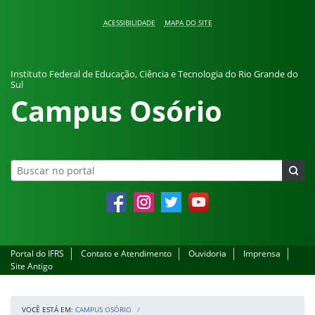
Pular para o conteúdo
ACESSIBILIDADE
MAPA DO SITE
Instituto Federal de Educação, Ciência e Tecnologia do Rio Grande do
Sul
Campus Osório
Facebook
Instagram
Twitter
YouTube
Portal do IFRS
Contato e Atendimento
Ouvidoria
Imprensa
Site Antigo
VOCÊ ESTÁ EM:
CAMPUS OSÓRIO