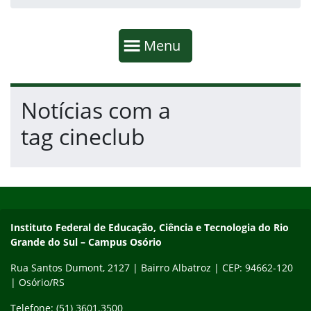
Início da navegação
Mostrar
Menu
Fim da navegação
Início do conteúdo
Notícias com a
tag cineclub
Início do rodapé
Fim do conteúdo
Instituto Federal de Educação, Ciência e Tecnologia do Rio Gra
Instituto Federal de Educação, Ciência e Tecnologia do Rio
Grande do Sul – Campus Osório
Rua Santos Dumont, 2127 | Bairro Albatroz | CEP: 94662-120
| Osório/RS
Telefone: (51) 3601.3500