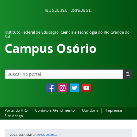
Pular para o conteúdo
ACESSIBILIDADE
MAPA DO SITE
Instituto Federal de Educação, Ciência e Tecnologia do Rio Grande do
Sul
Campus Osório
Facebook
Instagram
Twitter
YouTube
Portal do IFRS
Contato e Atendimento
Ouvidoria
Imprensa
Site Antigo
VOCÊ ESTÁ EM:
CAMPUS OSÓRIO