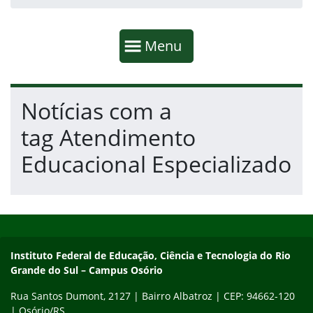
Início da navegação
Mostrar
Menu
Fim da navegação
Início do conteúdo
Notícias com a
tag Atendimento
Educacional Especializado
Início do rodapé
Fim do conteúdo
Instituto Federal de Educação, Ciência e Tecnologia do Rio Gra
Instituto Federal de Educação, Ciência e Tecnologia do Rio
Grande do Sul – Campus Osório
Rua Santos Dumont, 2127 | Bairro Albatroz | CEP: 94662-120
| Osório/RS