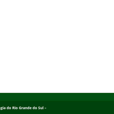
ogia do Rio Grande do Sul – Campus Osório
ogia do Rio Grande do Sul –