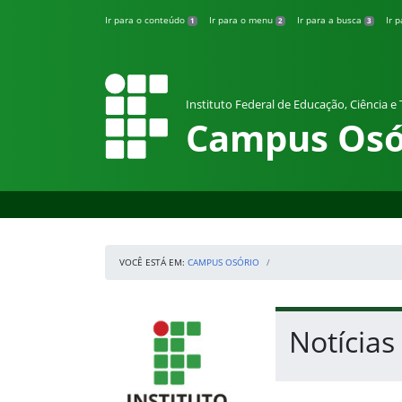
Pular para o conteúdo
Ir para o conteúdo
Ir para o menu
Ir para a busca
Ir 
1
2
3
Instituto Federal de Educação, Ciência e
Campus Osó
VOCÊ ESTÁ EM:
CAMPUS OSÓRIO
Início da navegação
IFRS
Início do conteúdo
Notícias
Fim do conteúdo