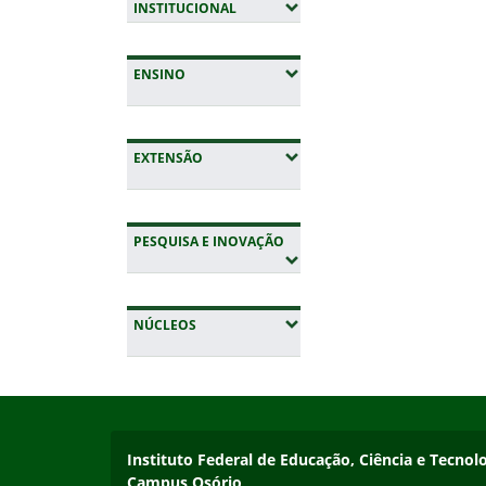
(EXPANDIR SUBMENUS)
INSTITUCIONAL
(EXPANDIR SUBMENUS)
ENSINO
(EXPANDIR SUBMENUS)
EXTENSÃO
(EXPANDIR SUBMENUS)
PESQUISA E INOVAÇÃO
(EXPANDIR SUBMENUS)
NÚCLEOS
Início do rodapé
Fim da navegação
Instituto Federal de Educação, Ciência e Tecnol
Instituto Federal de Educação, Ciência e Tecnol
Campus Osório