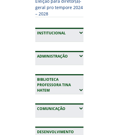
Eleição para diretor(a)-
geral pro tempore 2024
– 2028
(EXPANDIR SUBMENUS)
INSTITUCIONAL
(EXPANDIR SUBMENUS)
ADMINISTRAÇÃO
BIBLIOTECA
PROFESSORA TINA
(EXPANDIR SUBMENUS)
HATEM
(EXPANDIR SUBMENUS)
COMUNICAÇÃO
DESENVOLVIMENTO