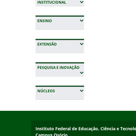
(EXPANDIR SUBMENUS)
INSTITUCIONAL
(EXPANDIR SUBMENUS)
ENSINO
(EXPANDIR SUBMENUS)
EXTENSÃO
(EXPANDIR SUBMENUS)
PESQUISA E INOVAÇÃO
Fim do conteúdo
(EXPANDIR SUBMENUS)
NÚCLEOS
Início do rodapé
Fim da navegação
Instituto Federal de Educação, Ciência e Tecnol
Instituto Federal de Educação, Ciência e Tecnol
Campus Osório