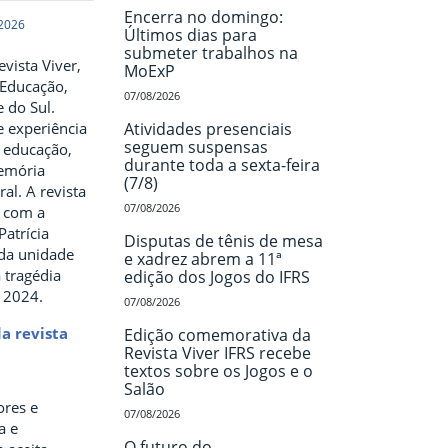
Encerra no domingo:
 2026
Últimos dias para
submeter trabalhos na
vista Viver,
MoExP
 Educação,
07/08/2026
 do Sul.
e experiência
Atividades presenciais
seguem suspensas
e educação,
durante toda a sexta-feira
memória
(7/8)
al. A revista
07/08/2026
 com a
Patrícia
Disputas de tênis de mesa
 da unidade
e xadrez abrem a 11ª
 tragédia
edição dos Jogos do IFRS
m 2024.
07/08/2026
da revista
Edição comemorativa da
Revista Viver IFRS recebe
textos sobre os Jogos e o
Salão
ores e
07/08/2026
a e
O futuro do