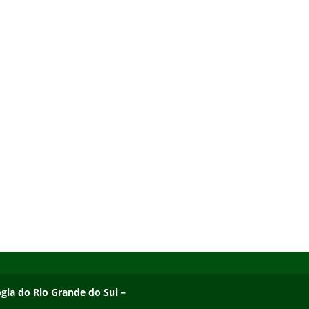
ogia do Rio Grande do Sul – Campus Osório
ogia do Rio Grande do Sul –