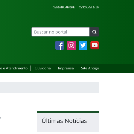
ACESSIBILIDADE
MAPA DO SITE
Facebook
Instagram
Twitter
YouTube
o e Atendimento
Ouvidoria
Imprensa
Site Antigo
r
Últimas Notícias