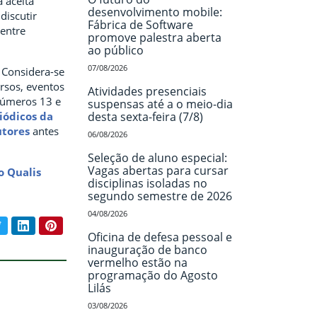
a aceita
desenvolvimento mobile:
discutir
Fábrica de Software
 entre
promove palestra aberta
ao público
07/08/2026
. Considera-se
ursos, eventos
Atividades presenciais
números 13 e
suspensas até a o meio-dia
iódicos da
desta sexta-feira (7/8)
utores
antes
06/08/2026
Seleção de aluno especial:
Vagas abertas para cursar
o Qualis
disciplinas isoladas no
segundo semestre de 2026
04/08/2026
book
Twitter
LinkedIn
Pinterest
ar conteúdo:
Oficina de defesa pessoal e
inauguração de banco
vermelho estão na
programação do Agosto
Lilás
03/08/2026