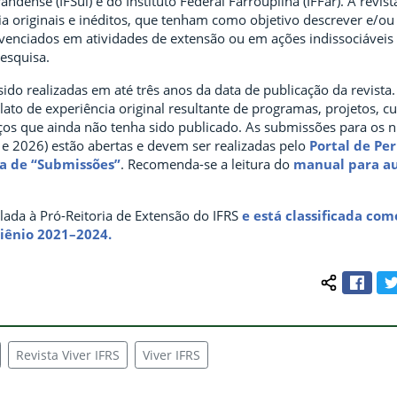
andense (IFSul) e do Instituto Federal Farroupilha (IFFar). A revist
ia originais e inéditos, que tenham como objetivo descrever e/ou 
ivenciados em atividades de extensão ou em ações indissociáveis
esquisa.
ido realizadas em até três anos da data de publicação da revista
elato de experiência original resultante de programas, projetos, c
iços que ainda não tenha sido publicado. As submissões para os 
 e 2026) estão abertas e devem ser realizadas pelo
Portal de Per
na de “Submissões”
. Recomenda-se a leitura do
manual para a
lada à Pró-Reitoria de Extensão do IFRS
e está classificada com
iênio 2021–2024.
Face
Compartilh
Revista Viver IFRS
Viver IFRS