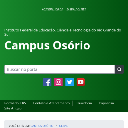
Pular para o conteúdo
ACESSIBILIDADE
MAPA DO SITE
Instituto Federal de Educação, Ciência e Tecnologia do Rio Grande do
Sul
Campus Osório
Facebook
Instagram
Twitter
YouTube
Portal do IFRS
Contato e Atendimento
Ouvidoria
Imprensa
Site Antigo
VOCÊ ESTÁ EM:
CAMPUS OSÓRIO
GERAL