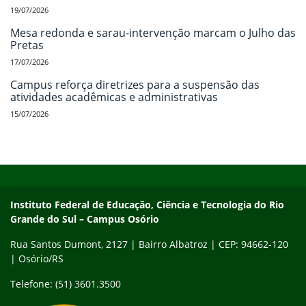
19/07/2026
Mesa redonda e sarau-intervenção marcam o Julho das
Pretas
17/07/2026
Campus reforça diretrizes para a suspensão das
atividades acadêmicas e administrativas
15/07/2026
Início do rodapé
Fim do conteúdo
Instituto Federal de Educação, Ciência e Tecnologia do Rio Gra
Instituto Federal de Educação, Ciência e Tecnologia do Rio
Grande do Sul – Campus Osório
Rua Santos Dumont, 2127 | Bairro Albatroz | CEP: 94662-120
| Osório/RS
Telefone: (51) 3601.3500