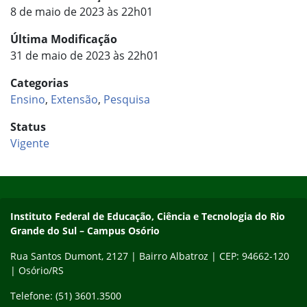
8 de maio de 2023 às 22h01
Última Modificação
31 de maio de 2023 às 22h01
Categorias
Ensino
,
Extensão
,
Pesquisa
Status
Vigente
Início do rodapé
Fim do conteúdo
Instituto Federal de Educação, Ciência e Tecnologia do Rio Gra
Instituto Federal de Educação, Ciência e Tecnologia do Rio
Grande do Sul – Campus Osório
Rua Santos Dumont, 2127 | Bairro Albatroz | CEP: 94662-120
| Osório/RS
Telefone: (51) 3601.3500