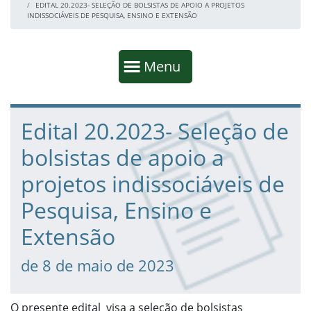
EDITAL 20.2023- SELEÇÃO DE BOLSISTAS DE APOIO A PROJETOS
INDISSOCIÁVEIS DE PESQUISA, ENSINO E EXTENSÃO
Início da navegação
Mostrar
Menu
Fim da navegação
Início do conteúdo
Edital 20.2023- Seleção de
bolsistas de apoio a
projetos indissociáveis de
Pesquisa, Ensino e
Extensão
de 8 de maio de 2023
O presente edital visa a seleção de bolsistas