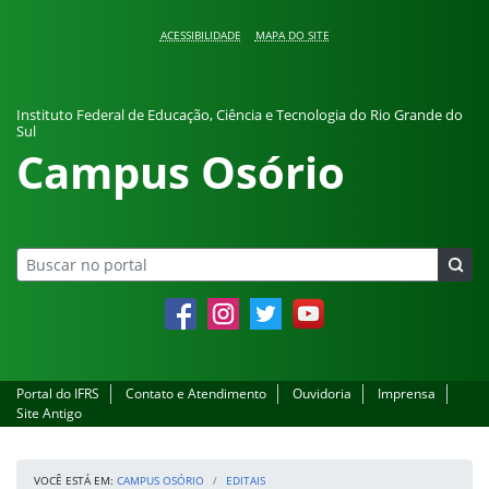
Pular para o conteúdo
ACESSIBILIDADE
MAPA DO SITE
Instituto Federal de Educação, Ciência e Tecnologia do Rio Grande do
Sul
Campus Osório
Facebook
Instagram
Twitter
YouTube
Portal do IFRS
Contato e Atendimento
Ouvidoria
Imprensa
Site Antigo
VOCÊ ESTÁ EM:
CAMPUS OSÓRIO
EDITAIS