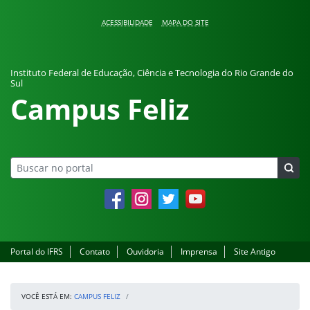
Pular para o conteúdo
ACESSIBILIDADE
MAPA DO SITE
Instituto Federal de Educação, Ciência e Tecnologia do Rio Grande do
Sul
Campus Feliz
Facebook
Instagram
Twitter
YouTube
Portal do IFRS
Contato
Ouvidoria
Imprensa
Site Antigo
VOCÊ ESTÁ EM:
CAMPUS FELIZ