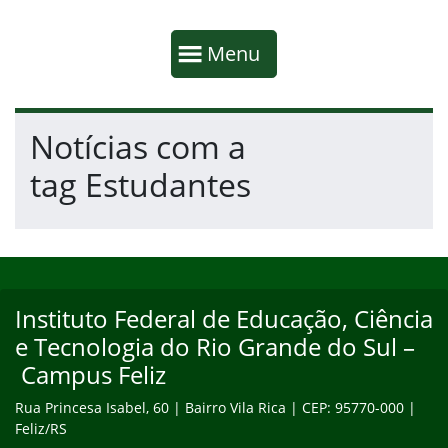
Início da navegação
Mostrar
Menu
Fim da navegação
Início do conteúdo
Notícias com a
tag Estudantes
Início do rodapé
Fim do conteúdo
Instituto Federal de Educação, Ciência
e Tecnologia do Rio Grande do Sul –
Campus Feliz
Rua Princesa Isabel, 60 | Bairro Vila Rica | CEP: 95770-000 |
Feliz/RS