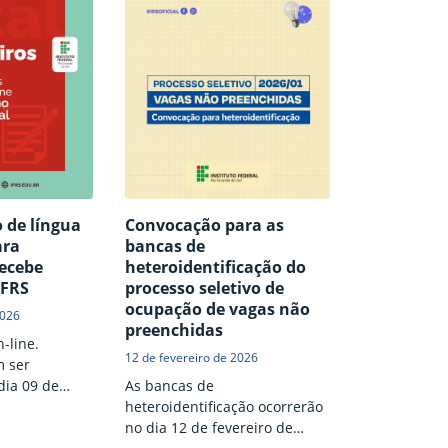
o de língua
Convocação para as
ara
bancas de
recebe
heteroidentificação do
IFRS
processo seletivo de
ocupação de vagas não
2026
preenchidas
-line.
12 de fevereiro de 2026
m ser
dia 09 de
As bancas de
heteroidentificação ocorrerão
no dia 12 de fevereiro de