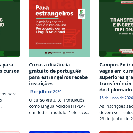
s para
Curso a distância
Campus Feliz 
s cursos
gratuito de português
vagas em cur
para estrangeiros recebe
superiores gr
inscrições
transferência 
de diplomado
13 de julho de 2026
nas para
16 de junho de 2026
s
O curso gratuito “Português
r
como Língua Adicional (PLA)
As inscrições são
julho.
em Rede – módulo I” oferece
devem ser realiz
80 vagas para estrangeiros
29 de junho de 2
interessados em ter acesso a
conhecimentos sobre a língua