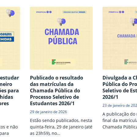
m agosto
24 de abril.
 estudar
Publicado o resultado
Divulgada a 
meiro
das matrículas da
Pública do Pr
ões para
Chamada Pública do
Seletivo de E
hidas
Processo Seletivo de
2026/1
ores
Estudantes 2026/1
23 de janeiro de 20
29 de janeiro de 2026
A publicação do 
Estão sendo publicados, nesta
final da matrícul
tos e não
quinta-feira, 29 de janeiro (até
Chamada Pública 
 para
as 23h59), no
prova) será divu