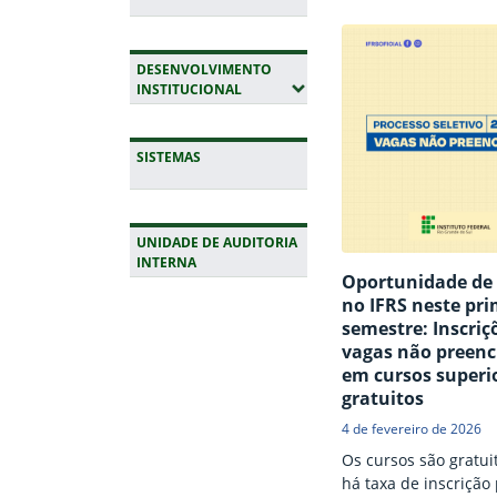
previsão de início e
de 2026.
DESENVOLVIMENTO
(EXPANDIR SUBMENUS)
INSTITUCIONAL
SISTEMAS
UNIDADE DE AUDITORIA
INTERNA
Oportunidade de
no IFRS neste pri
Fim da navegação
semestre: Inscriç
vagas não preenc
em cursos superi
gratuitos
4 de fevereiro de 2026
Os cursos são gratui
há taxa de inscrição