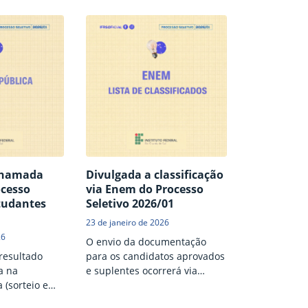
2026.
Chamada
Divulgada a classificação
ocesso
via Enem do Processo
studantes
Seletivo 2026/01
23 de janeiro de 2026
26
O envio da documentação
resultado
para os candidatos aprovados
a na
e suplentes ocorrerá via
(sorteio e
sistema eletrônico no período
lgada até 29
de 23 a 28 de janeiro de 2026.