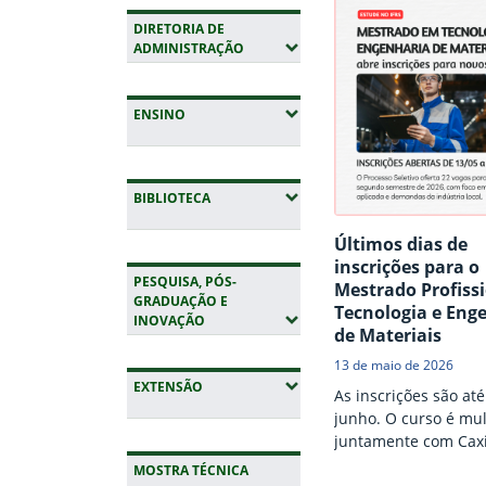
DIRETORIA DE
(EXPANDIR SUBMENUS)
ADMINISTRAÇÃO
(EXPANDIR SUBMENUS)
ENSINO
(EXPANDIR SUBMENUS)
BIBLIOTECA
Últimos dias de
inscrições para o
PESQUISA, PÓS-
Mestrado Profiss
GRADUAÇÃO E
Tecnologia e Eng
(EXPANDIR SUBMENUS)
INOVAÇÃO
de Materiais
13 de maio de 2026
(EXPANDIR SUBMENUS)
EXTENSÃO
As inscrições são até
junho. O curso é mul
juntamente com Caxi
e Farroupilha, e as 
MOSTRA TÉCNICA