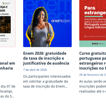
e seus aspectos culturais. As
inscrições vão até 31 de julho.
Havendo mais inscritos do
que vagas, a seleção será por
ordem de inscrição.
Enem 2026: gratuidade
Curso gratuit
da taxa de inscrição e
portuguesa p
ional em
justificativa de ausência
estrangeiros 
enharia
inscrições no 
7 de abril de 2026
26 de fevereiro de 
Os participantes interessados
em solicitar a gratuidade da
As aulas serão on
 dia 07 de
taxa de inscrição do Enem
Inscrições pode
ticampi,
2026 ou justificar ausência na
realizadas até o 
as do Sul
edição de 2025 devem realizar
março.
aulas têm
o processo no período de 13 a