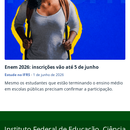
Enem 2026: inscrições vão até 5 de junho
Estude no IFRS
-
1 de junho de 2026
Mesmo os estudantes que estão terminando o ensino médio
em escolas públicas precisam confirmar a participação.
Início do rodapé
Fim do conteúdo
Instituto Federal de Educação, Ciência