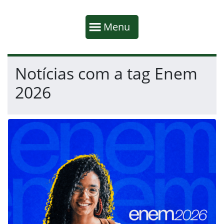
Início da navegação
Mostrar
Menu
Fim da navegação
Início do conteúdo
Notícias com a tag Enem
2026