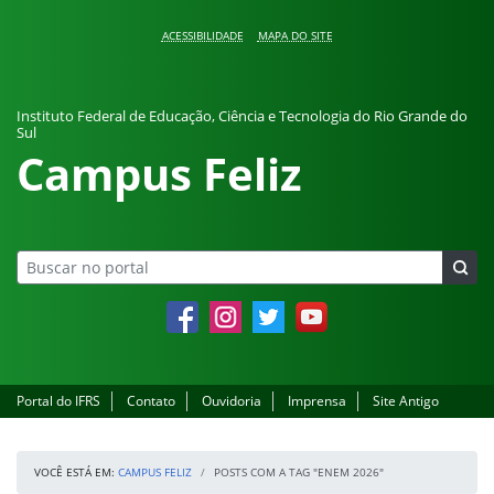
Pular para o conteúdo
ACESSIBILIDADE
MAPA DO SITE
Instituto Federal de Educação, Ciência e Tecnologia do Rio Grande do
Sul
Campus Feliz
Facebook
Instagram
Twitter
YouTube
Portal do IFRS
Contato
Ouvidoria
Imprensa
Site Antigo
VOCÊ ESTÁ EM:
CAMPUS FELIZ
POSTS COM A TAG "ENEM 2026"