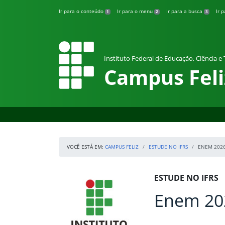
Pular para o conteúdo
Ir para o conteúdo
Ir para o menu
Ir para a busca
Ir 
1
2
3
Instituto Federal de Educação, Ciência e
Campus Feli
VOCÊ ESTÁ EM:
CAMPUS FELIZ
ESTUDE NO IFRS
ENEM 2026
Início da navegação
IFRS
Início do conteúdo
ESTUDE NO IFRS
Enem 202