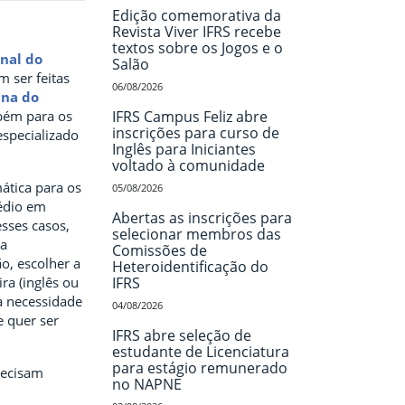
Edição comemorativa da
Revista Viver IFRS recebe
textos sobre os Jogos e o
nal do
Salão
 ser feitas
06/08/2026
ina do
mbém para os
IFRS Campus Feliz abre
inscrições para curso de
specializado
Inglês para Iniciantes
voltado à comunidade
ática para os
05/08/2026
édio em
Abertas as inscrições para
sses casos,
selecionar membros das
 a
Comissões de
ão, escolher a
Heteroidentificação do
ra (inglês ou
IFRS
 a necessidade
04/08/2026
e quer ser
IFRS abre seleção de
estudante de Licenciatura
para estágio remunerado
recisam
no NAPNE