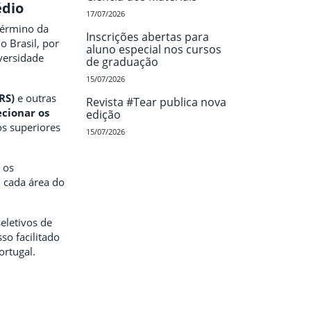
édio
17/07/2026
término da
Inscrições abertas para
o Brasil, por
aluno especial nos cursos
versidade
de graduação
15/07/2026
FRS)
e outras
Revista #Tear publica nova
ecionar os
edição
os superiores
15/07/2026
 os
 cada área do
eletivos de
o facilitado
ortugal.