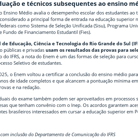
duação e técnicos subsequentes ao ensino m
 Ensino Médio avalia o desempenho escolar dos estudantes ao 
considerado a principal forma de entrada na educação superior n
ederais como Sistema de Seleção Unificada (Sisu), Programa Uni
e Fundo de Financiamento Estudantil (Fies).
l de Educação, Ciência e Tecnologia do Rio Grande do Sul (I
no públicas e privadas
usam os resultados das provas para sel
 do IFRS, a nota do Enem é um das formas de seleção para curs
cesso Seletivo de estudantes.
025, o Enem voltou a certificar a conclusão do ensino médio para
anos de idade completos e que alcancem a pontuação mínima em
ovas e na redação.
iduais do exame também podem ser aproveitados em processos s
uesas que tenham convênio com o Inep. Os acordos garantem acess
tes brasileiros interessados em cursar a educação superior em P
l, com inclusão do Departamento de Comunicação do IFRS