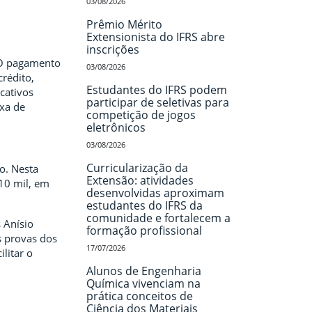
03/08/2026
Prêmio Mérito
Extensionista do IFRS abre
inscrições
. O pagamento
03/08/2026
crédito,
Estudantes do IFRS podem
icativos
participar de seletivas para
xa de
competição de jogos
eletrônicos
03/08/2026
Curricularização da
o. Nesta
Extensão: atividades
 10 mil, em
desenvolvidas aproximam
estudantes do IFRS da
comunidade e fortalecem a
 Anísio
formação profissional
s provas dos
17/07/2026
litar o
Alunos de Engenharia
Química vivenciam na
prática conceitos de
Ciência dos Materiais