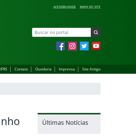
ACESSIBILIDADE
MAPA DO SITE
Facebook
Instagram
Twitter
YouTube
 IFRS
Contato
Ouvidoria
Imprensa
Site Antigo
junho
Últimas Notícias