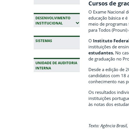
Cursos de gra
O Exame Nacional do
educação básica e é 
DESENVOLVIMENTO
(EXPANDIR SUBMENUS)
INSTITUCIONAL
meio de programas f
para Todos (Prouni) 
O
Instituto Federa
SISTEMAS
instituições de ensi
estudantes.
No caso
de graduação no Pro
UNIDADE DE AUDITORIA
INTERNA
Desde a edição de 2
candidatos com 18 
Fim da navegação
conhecimento nas pr
Os resultados indiv
instituições portug
às notas dos estudan
Texto: Agência Brasi