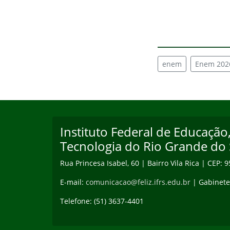
enem
Enem 202
Início do rodapé
Fim do conteúdo
Instituto Federal de Educação,
Tecnologia do Rio Grande do 
Rua Princesa Isabel, 60 | Bairro Vila Rica | CEP: 
E-mail:
comunicacao@feliz.ifrs.edu.br
| Gabinet
Telefone: (51) 3637-4401