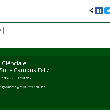
Face
Compartilh
6
 Ciência e
Sul – Campus Feliz
95770-000 | Feliz/RS
e:
gabinete@feliz.ifrs.edu.br