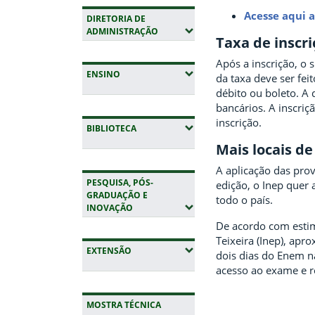
Acesse aqui a
DIRETORIA DE
(EXPANDIR SUBMENUS)
ADMINISTRAÇÃO
Taxa de inscri
Após a inscrição, o
(EXPANDIR SUBMENUS)
ENSINO
da taxa deve ser fei
débito ou boleto. A 
bancários. A inscri
inscrição.
(EXPANDIR SUBMENUS)
BIBLIOTECA
Mais locais de
A aplicação das pro
PESQUISA, PÓS-
edição, o Inep quer
GRADUAÇÃO E
todo o país.
(EXPANDIR SUBMENUS)
INOVAÇÃO
De acordo com estim
Teixeira (Inep), ap
(EXPANDIR SUBMENUS)
EXTENSÃO
dois dias do Enem n
acesso ao exame e r
MOSTRA TÉCNICA