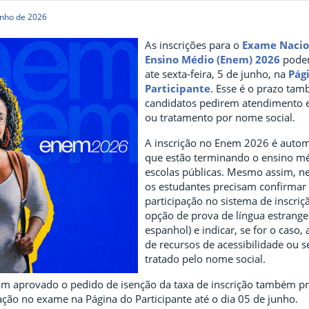
unho de 2026
As inscrições para o
Exame Nacio
Ensino Médio (Enem) 2026
podem
ate sexta-feira, 5 de junho, na
Pág
Participante
. Esse é o prazo ta
candidatos pedirem atendimento e
ou tratamento por nome social.
A inscrição no Enem 2026 é autom
que estão terminando o ensino m
escolas públicas. Mesmo assim, ne
os estudantes precisam confirmar
participação no sistema de inscriç
opção de prova de língua estrangei
espanhol) e indicar, se for o caso,
de recursos de acessibilidade ou s
tratado pelo nome social.
am aprovado o pedido de isenção da taxa de inscrição também p
ação no exame na Página do Participante até o dia 05 de junho.