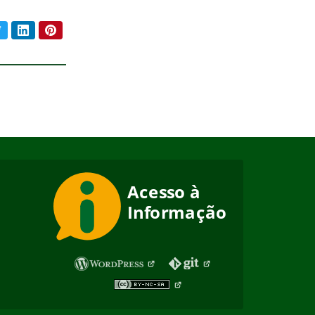
book
Twitter
LinkedIn
Pinterest
ar conteúdo: