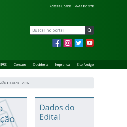
ACESSIBILIDADE
MAPA DO SITE
Facebook
Instagram
Twitter
YouTube
 IFRS
Contato
Ouvidoria
Imprensa
Site Antigo
STÃO ESCOLAR – 2026
o
Dados do
Edital
ação