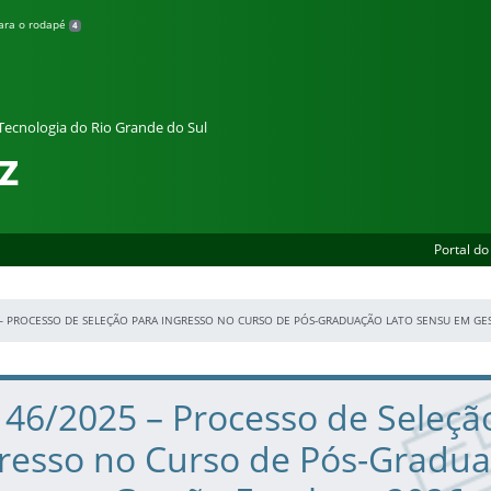
para o rodapé
4
 Tecnologia do Rio Grande do Sul
z
Portal do
 – PROCESSO DE SELEÇÃO PARA INGRESSO NO CURSO DE PÓS-GRADUAÇÃO LATO SENSU EM GE
º 46/2025 – Processo de Seleçã
gresso no Curso de Pós-Gradu