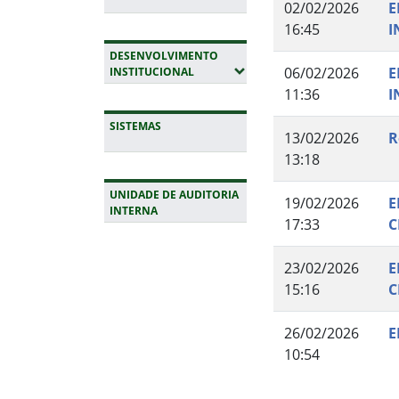
02/02/2026
E
16:45
I
DESENVOLVIMENTO
(EXPANDIR SUBMENUS)
06/02/2026
E
INSTITUCIONAL
11:36
I
SISTEMAS
13/02/2026
R
13:18
UNIDADE DE AUDITORIA
19/02/2026
E
INTERNA
17:33
C
Fim da navegação
23/02/2026
E
15:16
C
26/02/2026
E
10:54
Início do rodapé
Fim do conteúdo