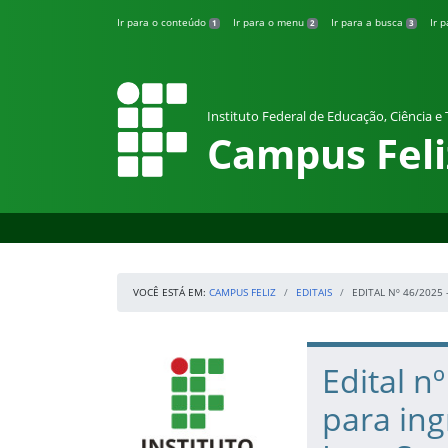
Pular para o conteúdo
Ir para o conteúdo
Ir para o menu
Ir para a busca
Ir 
1
2
3
Instituto Federal de Educação, Ciência e
Campus Feli
VOCÊ ESTÁ EM:
CAMPUS FELIZ
EDITAIS
EDITAL Nº 46/2025
Início da navegação
IFRS
Início do conteúdo
Edital n
para in