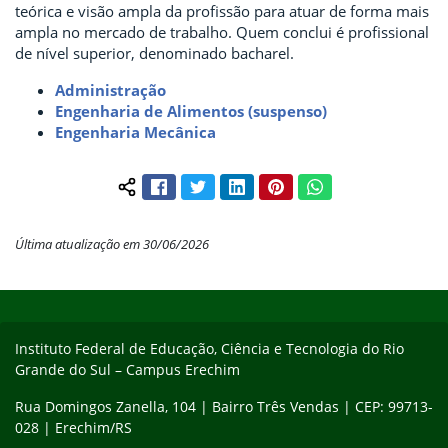
teórica e visão ampla da profissão para atuar de forma mais
ampla no mercado de trabalho. Quem conclui é profissional
de nível superior, denominado bacharel.
Administração
Engenharia de Alimentos (suspenso)
Engenharia Mecânica
Facebook
Twitter
LinkedIn
Pinterest
WhatsApp
Compartilhar conteúdo:
Última atualização em 30/06/2026
Início do rodapé
Fim do conteúdo
Instituto Federal de Educação, Ciência e Tecnologia do Rio
Grande do Sul – Campus Erechim
Rua Domingos Zanella, 104 | Bairro Três Vendas | CEP: 99713-
028 | Erechim/RS