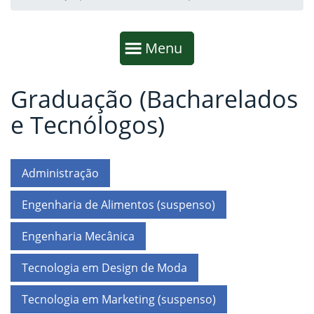
Início da navegação
Mostrar
Menu
Graduação (Bacharelados
Fim da navegação
Início do conteúdo
e Tecnólogos)
Administração
Engenharia de Alimentos (suspenso)
Engenharia Mecânica
Tecnologia em Design de Moda
Tecnologia em Marketing (suspenso)