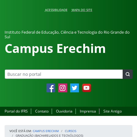
Pular para o conteúdo
ACESSIBILIDADE
MAPA DO SITE
Instituto Federal de Educação, Ciência e Tecnologia do Rio Grande do
Sul
Campus Erechim
Facebook
Instagram
Twitter
YouTube
Portal do IFRS
Contato
Ouvidoria
Imprensa
Site Antigo
VOCÊ ESTÁ EM:
CAMPUS ERECHIM
CURSOS
GRADUAÇÃO (BACHARELADOS E TECNÓLOGOS)