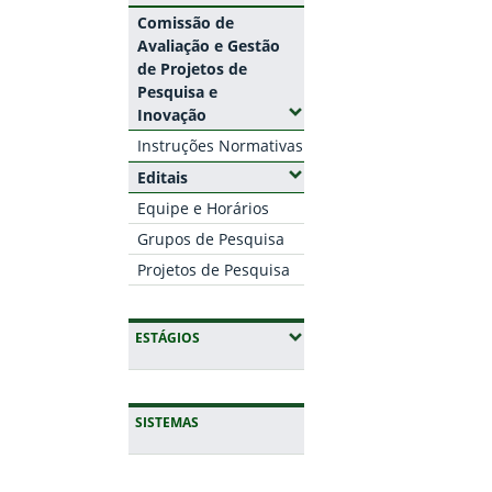
Comissão de
Avaliação e Gestão
de Projetos de
Pesquisa e
(Expandir submenus)
Inovação
Instruções Normativas
(Expandir submenus)
Editais
Equipe e Horários
Grupos de Pesquisa
Projetos de Pesquisa
(EXPANDIR SUBMENUS)
ESTÁGIOS
SISTEMAS
Início do rodapé
Fim da navegação