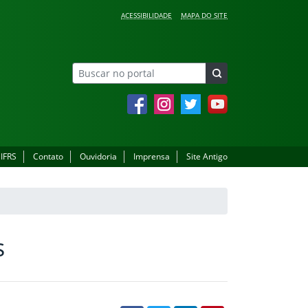
ACESSIBILIDADE
MAPA DO SITE
Facebook
Instagram
Twitter
YouTube
 IFRS
Contato
Ouvidoria
Imprensa
Site Antigo
s