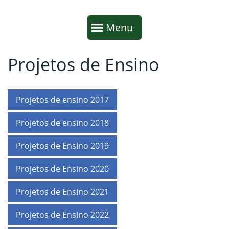
Início da navegação
Mostrar
Menu
Projetos de Ensino
Fim da navegação
Início do conteúdo
Projetos de ensino 2017
Projetos de ensino 2018
Projetos de Ensino 2019
Projetos de Ensino 2020
Projetos de Ensino 2021
Projetos de Ensino 2022