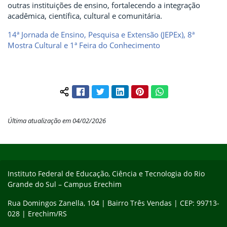
outras instituições de ensino, fortalecendo a integração
acadêmica, científica, cultural e comunitária.
14ª Jornada de Ensino, Pesquisa e Extensão (JEPEx), 8ª
Mostra Cultural e 1ª Feira do Conhecimento
Facebook
Twitter
LinkedIn
Pinterest
WhatsApp
Compartilhar conteúdo:
Última atualização em 04/02/2026
Início do rodapé
Fim do conteúdo
Instituto Federal de Educação, Ciência e Tecnologia do Rio
Grande do Sul – Campus Erechim
Rua Domingos Zanella, 104 | Bairro Três Vendas | CEP: 99713-
028 | Erechim/RS