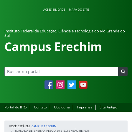
Pular para o conteúdo
ACESSIBILIDADE
MAPA DO SITE
Instituto Federal de Educação, Ciência e Tecnologia do Rio Grande do
Sul
Campus Erechim
Facebook
Instagram
Twitter
YouTube
Portal do IFRS
Contato
Ouvidoria
Imprensa
Site Antigo
VOCÊ ESTÁ EM:
CAMPUS ERECHIM
JORNADA DE ENSINO, PESQUISA E EXTENSÃO (JEPEX)