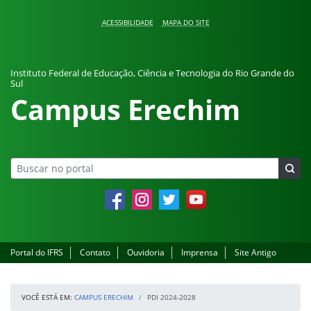
Pular para o conteúdo
ACESSIBILIDADE
MAPA DO SITE
Instituto Federal de Educação, Ciência e Tecnologia do Rio Grande do
Sul
Campus Erechim
Facebook
Instagram
Twitter
YouTube
Portal do IFRS
Contato
Ouvidoria
Imprensa
Site Antigo
VOCÊ ESTÁ EM:
CAMPUS ERECHIM
PDI 2024-2028