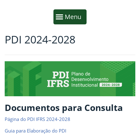
Início da navegação
Mostrar
Menu
PDI 2024-2028
Fim da navegação
Início do conteúdo
Documentos para Consulta
Página do PDI IFRS 2024-2028
Guia para Elaboração do PDI