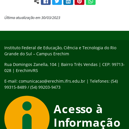
Facebook
Twitter
LinkedIn
Pinterest
WhatsApp
Compartilhar conteúdo:
Última atualização em 30/03/2023
Início do rodapé
Fim do conteúdo
Instituto Federal de Educação, Ciência e Tecnologia do Rio
Grande do Sul – Campus Erechim
Rua Domingos Zanella, 104 | Bairro Três Vendas | CEP: 99713-
028 | Erechim/RS
E-mail: comunicacao@erechim.ifrs.edu.br | Telefones: (54)
99315-8489 / (54) 99203-9473