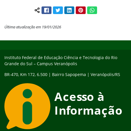
Facebook
Twitter
LinkedIn
Pinterest
WhatsApp
Compartilhar conteúdo:
Última atualização em 19/01/2026
Início do rodapé
Fim do conteúdo
Instituto Federal de Educação Ciência e Tecnologia do Rio
Grande do Sul – Campus Veranópolis
BR-470, Km 172, 6.500 | Bairro Sapopema | Veranópolis/RS