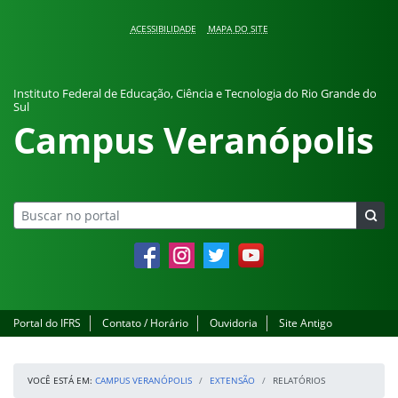
Pular para o conteúdo
ACESSIBILIDADE
MAPA DO SITE
Instituto Federal de Educação, Ciência e Tecnologia do Rio Grande do
Sul
Campus Veranópolis
Facebook
Instagram
Twitter
YouTube
Portal do IFRS
Contato / Horário
Ouvidoria
Site Antigo
VOCÊ ESTÁ EM:
CAMPUS VERANÓPOLIS
EXTENSÃO
RELATÓRIOS