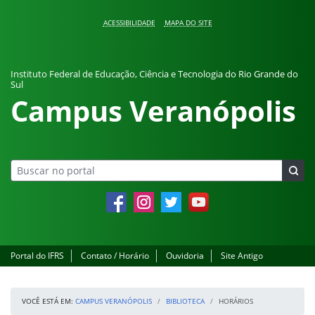
Pular para o conteúdo
ACESSIBILIDADE
MAPA DO SITE
Instituto Federal de Educação, Ciência e Tecnologia do Rio Grande do
Sul
Campus Veranópolis
Facebook
Instagram
Twitter
YouTube
Portal do IFRS
Contato / Horário
Ouvidoria
Site Antigo
VOCÊ ESTÁ EM:
CAMPUS VERANÓPOLIS
BIBLIOTECA
HORÁRIOS