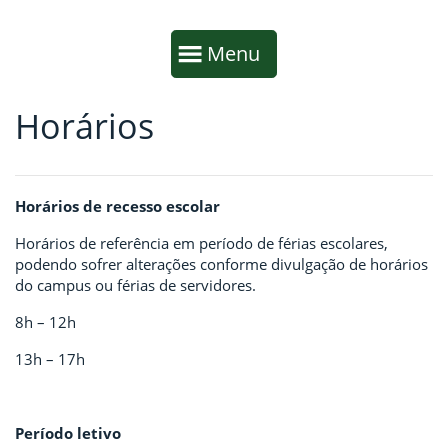
Início da navegação
Mostrar
Menu
Horários
Fim da navegação
Início do conteúdo
Horários de recesso escolar
Horários de referência em período de férias escolares,
podendo sofrer alterações conforme divulgação de horários
do campus ou férias de servidores.
8h – 12h
13h – 17h
Período letivo