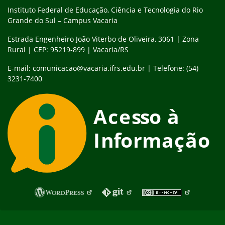
Instituto Federal de Educação, Ciência e Tecnologia do Rio
Grande do Sul – Campus Vacaria
Estrada Engenheiro João Viterbo de Oliveira, 3061 | Zona
Rural | CEP: 95219-899 | Vacaria/RS
E-mail: comunicacao@vacaria.ifrs.edu.br | Telefone: (54)
3231-7400
Fim do rodapé