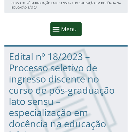
CURSO DE PÓS-GRADUAÇÃO LATO SENSU – ESPECIALIZAÇÃO EM DOCÊNCIA NA
EDUCAÇÃO BÁSICA
Início da navegação
Mostrar
Menu
Fim da navegação
Início do conteúdo
Edital nº 18/2023 –
Processo seletivo de
ingresso discente no
curso de pós-graduação
lato sensu –
especialização em
docência na educação