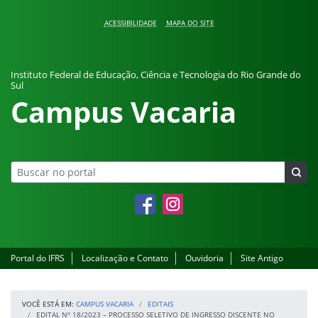
Pular para o conteúdo
ACESSIBILIDADE
MAPA DO SITE
Instituto Federal de Educação, Ciência e Tecnologia do Rio Grande do
Sul
Campus Vacaria
Facebook
Instagram
Portal do IFRS
Localização e Contato
Ouvidoria
Site Antigo
VOCÊ ESTÁ EM:
CAMPUS VACARIA
EDITAIS
EDITAL Nº 18/2023 – PROCESSO SELETIVO DE INGRESSO DISCENTE NO