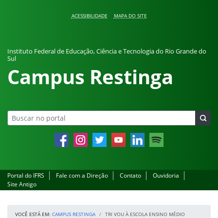
Pular para o conteúdo
ACESSIBILIDADE
MAPA DO SITE
Instituto Federal de Educação, Ciência e Tecnologia do Rio Grande do
Sul
Campus Restinga
Facebook
Instagram
Twitter
YouTube
LinkedIn
Spotify
Portal do IFRS
Fale com a Direção
Contato
Ouvidoria
Site Antigo
VOCÊ ESTÁ EM:
CAMPUS RESTINGA
TRI VOU À ESCOLA ENSINO MÉDIO