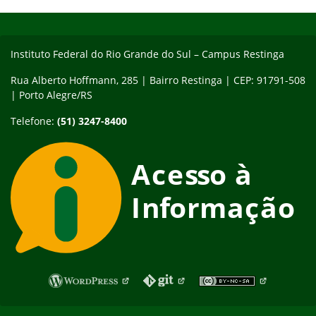
Início do rodapé
Fim do conteúdo
Instituto Federal do Rio Grande do Sul – Campus Restinga
Rua Alberto Hoffmann, 285 | Bairro Restinga | CEP: 91791-508
| Porto Alegre/RS
Telefone:
(51) 3247-8400
Fim do rodapé