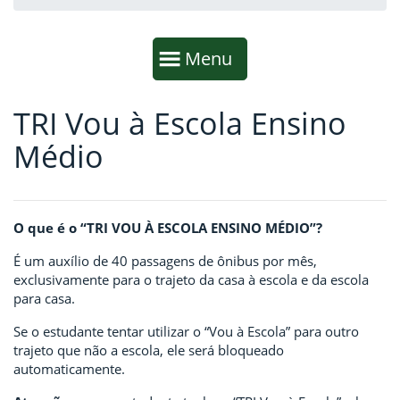
Início da navegação
Mostrar
Menu
TRI Vou à Escola Ensino
Fim da navegação
Início do conteúdo
Médio
O que é o “TRI VOU À ESCOLA ENSINO MÉDIO”?
É um auxílio de 40 passagens de ônibus por mês,
exclusivamente para o trajeto da casa à escola e da escola
para casa.
Se o estudante tentar utilizar o “Vou à Escola” para outro
trajeto que não a escola, ele será bloqueado
automaticamente.