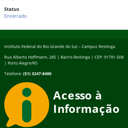
Status
Encerrado
Início do rodapé
Fim do conteúdo
Instituto Federal do Rio Grande do Sul – Campus Restinga
Rua Alberto Hoffmann, 285 | Bairro Restinga | CEP: 91791-508
| Porto Alegre/RS
Telefone:
(51) 3247-8400