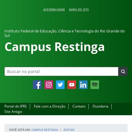
Pular para o conteúdo
ACESSIBILIDADE
MAPA DO SITE
Instituto Federal de Educação, Ciência e Tecnologia do Rio Grande do
Sul
Campus Restinga
Facebook
Instagram
Twitter
YouTube
LinkedIn
Spotify
Portal do IFRS
Fale com a Direção
Contato
Ouvidoria
Site Antigo
VOCÊ ESTÁ EM:
CAMPUS RESTINGA
EDITAIS