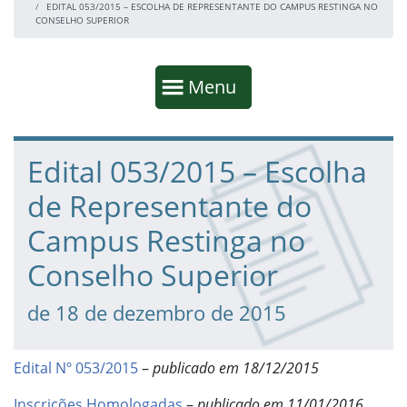
EDITAL 053/2015 – ESCOLHA DE REPRESENTANTE DO CAMPUS RESTINGA NO
CONSELHO SUPERIOR
Início da navegação
Mostrar
Menu
Fim da navegação
Início do conteúdo
Edital 053/2015 – Escolha
de Representante do
Campus Restinga no
Conselho Superior
de 18 de dezembro de 2015
Edital Nº 053/2015
–
publicado em 18/12/2015
Inscrições Homologadas
–
publicado em 11/01/2016