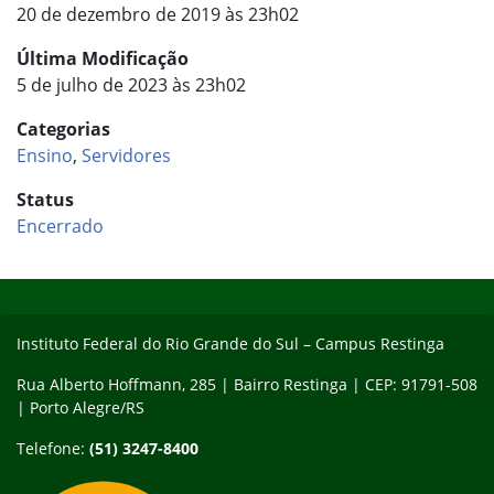
20 de dezembro de 2019 às 23h02
Última Modificação
5 de julho de 2023 às 23h02
Categorias
Ensino
,
Servidores
Status
Encerrado
Início do rodapé
Fim do conteúdo
Instituto Federal do Rio Grande do Sul – Campus Restinga
Rua Alberto Hoffmann, 285 | Bairro Restinga | CEP: 91791-508
| Porto Alegre/RS
Telefone:
(51) 3247-8400