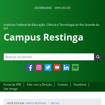
Pular para o conteúdo
ACESSIBILIDADE
MAPA DO SITE
Instituto Federal de Educação, Ciência e Tecnologia do Rio Grande do
Sul
Campus Restinga
Facebook
Instagram
Twitter
YouTube
LinkedIn
Spotify
Portal do IFRS
Fale com a Direção
Contato
Ouvidoria
Site Antigo
VOCÊ ESTÁ EM:
CAMPUS RESTINGA
EDITAIS