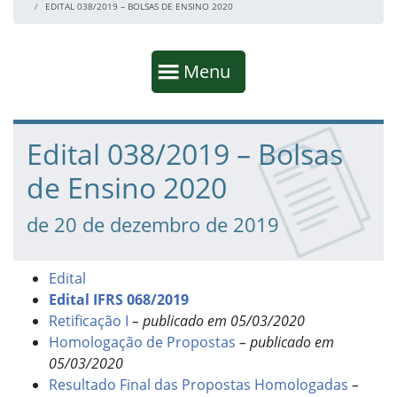
EDITAL 038/2019 – BOLSAS DE ENSINO 2020
Início da navegação
Mostrar
Menu
Fim da navegação
Início do conteúdo
Edital 038/2019 – Bolsas
de Ensino 2020
de 20 de dezembro de 2019
Edital
Edital IFRS 068/2019
Retificação I
– publicado em 05/03/2020
Homologação de Propostas
– publicado em
05/03/2020
Resultado Final das Propostas Homologadas
–