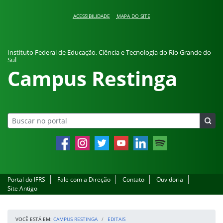
Pular para o conteúdo
ACESSIBILIDADE
MAPA DO SITE
Instituto Federal de Educação, Ciência e Tecnologia do Rio Grande do
Sul
Campus Restinga
Facebook
Instagram
Twitter
YouTube
LinkedIn
Spotify
Portal do IFRS
Fale com a Direção
Contato
Ouvidoria
Site Antigo
VOCÊ ESTÁ EM:
CAMPUS RESTINGA
EDITAIS