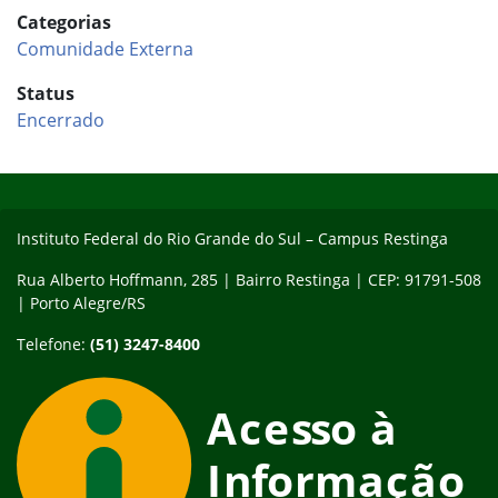
Categorias
Comunidade Externa
Status
Encerrado
Início do rodapé
Fim do conteúdo
Instituto Federal do Rio Grande do Sul – Campus Restinga
Rua Alberto Hoffmann, 285 | Bairro Restinga | CEP: 91791-508
| Porto Alegre/RS
Telefone:
(51) 3247-8400