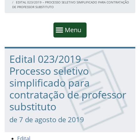
EDITAL 023/2019 – PROCESSO SELETIVO SIMPLIFICADO PARA CONTRATAÇÃO
DE PROFESSOR SUBSTITUTO
Início da navegação
Mostrar
Menu
Fim da navegação
Início do conteúdo
Edital 023/2019 –
Processo seletivo
simplificado para
contratação de professor
substituto
de 7 de agosto de 2019
Edital