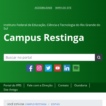
Pular para o conteúdo
ACESSIBILIDADE
MAPA DO SITE
Instituto Federal de Educação, Ciência e Tecnologia do Rio Grande do
Sul
Campus Restinga
Facebook
Instagram
Twitter
YouTube
LinkedIn
Spotify
Portal do IFRS
Fale com a Direção
Contato
Ouvidoria
Site Antigo
VOCÊ ESTÁ EM:
CAMPUS RESTINGA
EDITAIS