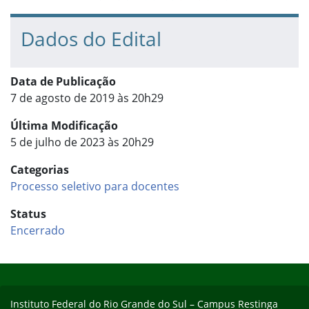
Dados do Edital
Data de Publicação
7 de agosto de 2019 às 20h29
Última Modificação
5 de julho de 2023 às 20h29
Categorias
Processo seletivo para docentes
Status
Encerrado
Início do rodapé
Fim do conteúdo
Instituto Federal do Rio Grande do Sul – Campus Restinga