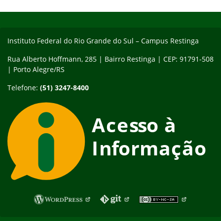
Início do rodapé
Fim do conteúdo
Instituto Federal do Rio Grande do Sul – Campus Restinga
Rua Alberto Hoffmann, 285 | Bairro Restinga | CEP: 91791-508
| Porto Alegre/RS
Telefone:
(51) 3247-8400