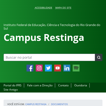
Pular para o conteúdo
ACESSIBILIDADE
MAPA DO SITE
Instituto Federal de Educação, Ciência e Tecnologia do Rio Grande do
Sul
Campus Restinga
Facebook
Instagram
Twitter
YouTube
LinkedIn
Spotify
Portal do IFRS
Fale com a Direção
Contato
Ouvidoria
Site Antigo
VOCÊ ESTÁ EM:
CAMPUS RESTINGA
DOCUMENTOS