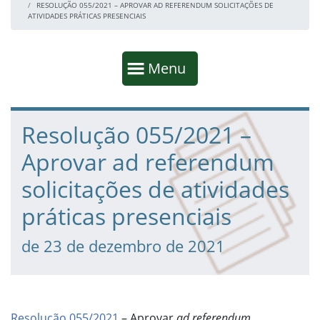
RESOLUÇÃO 055/2021 – APROVAR AD REFERENDUM SOLICITAÇÕES DE
ATIVIDADES PRÁTICAS PRESENCIAIS
Início da navegação
Mostrar
Menu
Fim da navegação
Início do conteúdo
Resolução 055/2021 –
Aprovar ad referendum
solicitações de atividades
práticas presenciais
de 23 de dezembro de 2021
Resolução 055/2021
– Aprovar
ad referendum