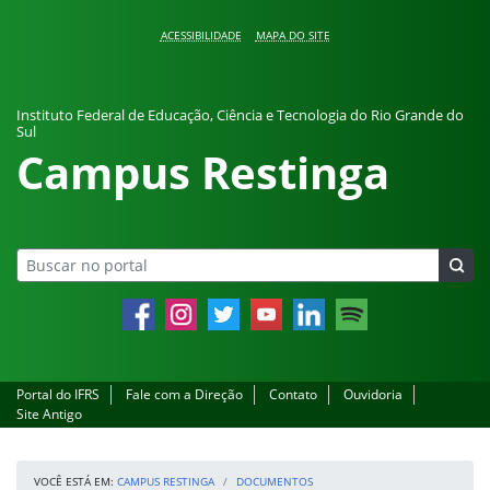
Pular para o conteúdo
ACESSIBILIDADE
MAPA DO SITE
Instituto Federal de Educação, Ciência e Tecnologia do Rio Grande do
Sul
Campus Restinga
Facebook
Instagram
Twitter
YouTube
LinkedIn
Spotify
Portal do IFRS
Fale com a Direção
Contato
Ouvidoria
Site Antigo
VOCÊ ESTÁ EM:
CAMPUS RESTINGA
DOCUMENTOS