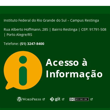
Início do rodapé
Fim do conteúdo
Instituto Federal do Rio Grande do Sul – Campus Restinga
Rua Alberto Hoffmann, 285 | Bairro Restinga | CEP: 91791-508
| Porto Alegre/RS
Telefone:
(51) 3247-8400