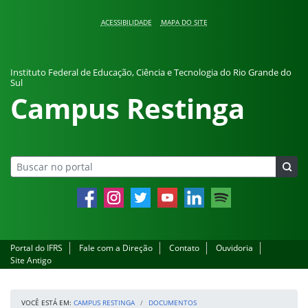
Pular para o conteúdo
ACESSIBILIDADE
MAPA DO SITE
Instituto Federal de Educação, Ciência e Tecnologia do Rio Grande do
Sul
Campus Restinga
Facebook
Instagram
Twitter
YouTube
LinkedIn
Spotify
Portal do IFRS
Fale com a Direção
Contato
Ouvidoria
Site Antigo
VOCÊ ESTÁ EM:
CAMPUS RESTINGA
DOCUMENTOS