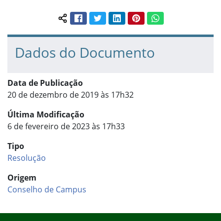
Facebook
Twitter
LinkedIn
Pinterest
WhatsApp
Compartilhar conteúdo:
Dados do Documento
Data de Publicação
20 de dezembro de 2019 às 17h32
Última Modificação
6 de fevereiro de 2023 às 17h33
Tipo
Resolução
Origem
Conselho de Campus
Início do rodapé
Fim do conteúdo