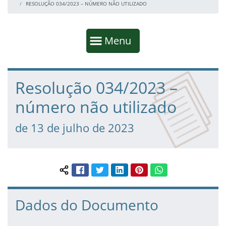
RESOLUÇÃO 034/2023 – NÚMERO NÃO UTILIZADO
Início da navegação
Mostrar
Menu
Fim da navegação
Início do conteúdo
Resolução 034/2023 –
número não utilizado
de 13 de julho de 2023
Facebook
Twitter
LinkedIn
Pinterest
WhatsApp
Compartilhar conteúdo:
Dados do Documento