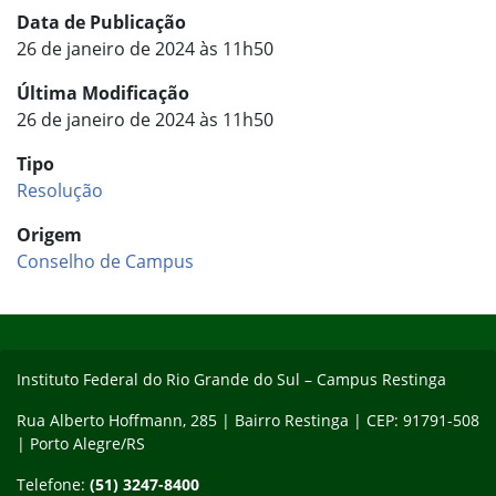
Data de Publicação
26 de janeiro de 2024 às 11h50
Última Modificação
26 de janeiro de 2024 às 11h50
Tipo
Resolução
Origem
Conselho de Campus
Início do rodapé
Fim do conteúdo
Instituto Federal do Rio Grande do Sul – Campus Restinga
Rua Alberto Hoffmann, 285 | Bairro Restinga | CEP: 91791-508
| Porto Alegre/RS
Telefone:
(51) 3247-8400