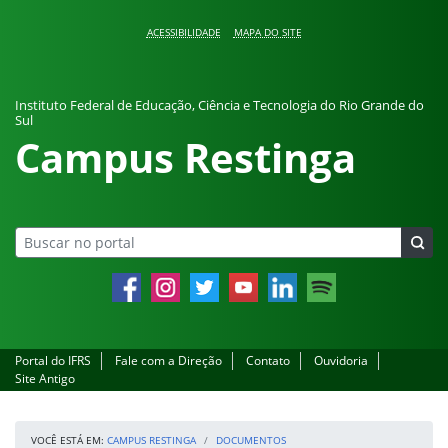
Pular para o conteúdo
ACESSIBILIDADE
MAPA DO SITE
Instituto Federal de Educação, Ciência e Tecnologia do Rio Grande do
Sul
Campus Restinga
Facebook
Instagram
Twitter
YouTube
LinkedIn
Spotify
Portal do IFRS
Fale com a Direção
Contato
Ouvidoria
Site Antigo
VOCÊ ESTÁ EM:
CAMPUS RESTINGA
DOCUMENTOS