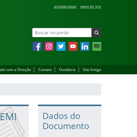
ACESSIBILIDADE
MAPA DO SITE
Facebook
Instagram
Twitter
YouTube
LinkedIn
Spotify
ale com a Direção
Contato
Ouvidoria
Site Antigo
 EMI
Dados do
Documento