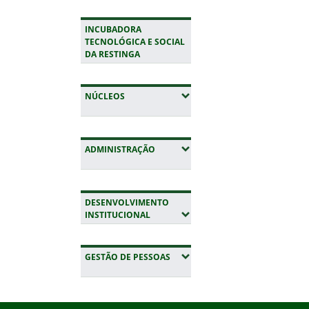
INCUBADORA
TECNOLÓGICA E SOCIAL
DA RESTINGA
(EXPANDIR SUBMENUS)
NÚCLEOS
(EXPANDIR SUBMENUS)
ADMINISTRAÇÃO
DESENVOLVIMENTO
(EXPANDIR SUBMENUS)
INSTITUCIONAL
(EXPANDIR SUBMENUS)
GESTÃO DE PESSOAS
Início do rodapé
Fim da navegação