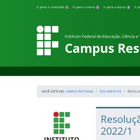
Pular para o conteúdo
Ir para o conteúdo
Ir para o menu
Ir para a busca
Ir 
1
2
3
Instituto Federal de Educação, Ciência e
Campus Res
VOCÊ ESTÁ EM:
CAMPUS RESTINGA
DOCUMENTOS
RESOLUÇ
Início da navegação
IFRS
Início do conteúdo
Resoluçã
2022/1