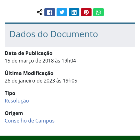
Facebook
Twitter
LinkedIn
Pinterest
WhatsApp
Compartilhar conteúdo:
Dados do Documento
Data de Publicação
15 de março de 2018 às 19h04
Última Modificação
26 de janeiro de 2023 às 19h05
Tipo
Resolução
Origem
Conselho de Campus
Início do rodapé
Fim do conteúdo