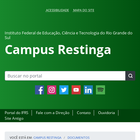
Pular para o conteúdo
ACESSIBILIDADE
MAPA DO SITE
Instituto Federal de Educação, Ciência e Tecnologia do Rio Grande do
Sul
Campus Restinga
Facebook
Instagram
Twitter
YouTube
LinkedIn
Spotify
Portal do IFRS
Fale com a Direção
Contato
Ouvidoria
Site Antigo
VOCÊ ESTÁ EM:
CAMPUS RESTINGA
DOCUMENTOS