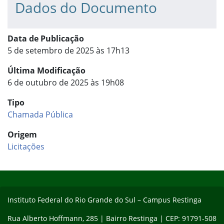
Dados do Documento
Data de Publicação
5 de setembro de 2025 às 17h13
Última Modificação
6 de outubro de 2025 às 19h08
Tipo
Chamada Pública
Origem
Licitações
Início do rodapé
Fim do conteúdo
Instituto Federal do Rio Grande do Sul – Campus Restinga
Rua Alberto Hoffmann, 285 | Bairro Restinga | CEP: 91791-508