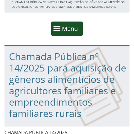
CHAMADA PÚBLICA Nº 14/2025 PARA AQUISIÇÃO DE GÊNEROS ALIMENTÍCIOS
DE AGRICULTORES FAMILIARES E EMPREENDIMENTOS FAMILIARES RURAIS
Início da navegação
Mostrar
Menu
Fim da navegação
Início do conteúdo
Chamada Pública nº
14/2025 para aquisição de
gêneros alimentícios de
agricultores familiares e
empreendimentos
familiares rurais
CHAMADA PÚBLICA 14/2025