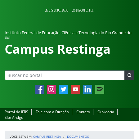
Pular para o conteúdo
ACESSIBILIDADE
MAPA DO SITE
Instituto Federal de Educação, Ciência e Tecnologia do Rio Grande do
Sul
Campus Restinga
Facebook
Instagram
Twitter
YouTube
LinkedIn
Spotify
Portal do IFRS
Fale com a Direção
Contato
Ouvidoria
Site Antigo
VOCÊ ESTÁ EM:
CAMPUS RESTINGA
DOCUMENTOS