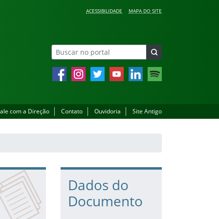
ACESSIBILIDADE
MAPA DO SITE
Facebook
Instagram
Twitter
YouTube
LinkedIn
Spotify
ale com a Direção
Contato
Ouvidoria
Site Antigo
Dados do
Documento