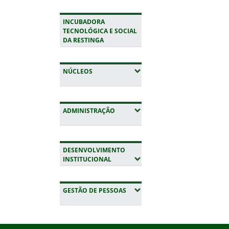
INCUBADORA
TECNOLÓGICA E SOCIAL
DA RESTINGA
(EXPANDIR SUBMENUS)
NÚCLEOS
(EXPANDIR SUBMENUS)
ADMINISTRAÇÃO
DESENVOLVIMENTO
(EXPANDIR SUBMENUS)
INSTITUCIONAL
(EXPANDIR SUBMENUS)
GESTÃO DE PESSOAS
Início do rodapé
Fim da navegação