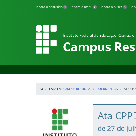
Pular para o conteúdo
Ir para o conteúdo
Ir para o menu
Ir para a busca
Ir 
1
2
3
Instituto Federal de Educação, Ciência e
Campus Res
VOCÊ ESTÁ EM:
CAMPUS RESTINGA
DOCUMENTOS
ATA CPP
Início da navegação
IFRS
Início do conteúdo
Ata CPP
de 27 de ju