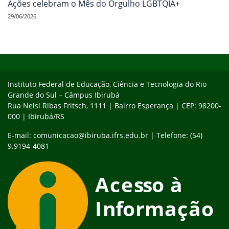
Ações celebram o Mês do Orgulho LGBTQIA+
29/06/2026
Início do rodapé
Fim do conteúdo
Instituto Federal de Educação, Ciência e Tecnologia do Rio
Grande do Sul – Câmpus Ibirubá
Rua Nelsi Ribas Fritsch, 1111 | Bairro Esperança | CEP: 98200-
000 | Ibirubá/RS
E-mail: comunicacao@ibiruba.ifrs.edu.br | Telefone: (54)
9.9194-4081