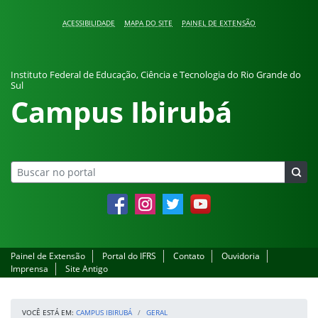
Pular para o conteúdo
ACESSIBILIDADE
MAPA DO SITE
PAINEL DE EXTENSÃO
Instituto Federal de Educação, Ciência e Tecnologia do Rio Grande do
Sul
Campus Ibirubá
Facebook
Instagram
Twitter
YouTube
Painel de Extensão
Portal do IFRS
Contato
Ouvidoria
Imprensa
Site Antigo
VOCÊ ESTÁ EM:
CAMPUS IBIRUBÁ
GERAL