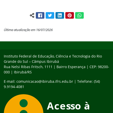
Facebook
Twitter
LinkedIn
Pinterest
WhatsApp
Compartilhar conteúdo:
Última atualização em 16/07/2026
Início do rodapé
Fim do conteúdo
Instituto Federal de Educação, Ciência e Tecnologia do Rio
Grande do Sul – Câmpus Ibirubá
Rua Nelsi Ribas Fritsch, 1111 | Bairro Esperança | CEP: 98200-
000 | Ibirubá/RS
E-mail: comunicacao@ibiruba.ifrs.edu.br | Telefone: (54)
9.9194-4081