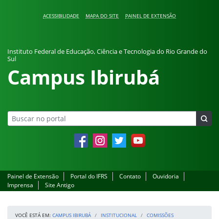
Pular para o conteúdo
ACESSIBILIDADE
MAPA DO SITE
PAINEL DE EXTENSÃO
Instituto Federal de Educação, Ciência e Tecnologia do Rio Grande do
Sul
Campus Ibirubá
Facebook
Instagram
Twitter
YouTube
Painel de Extensão
Portal do IFRS
Contato
Ouvidoria
Imprensa
Site Antigo
VOCÊ ESTÁ EM:
CAMPUS IBIRUBÁ
INSTITUCIONAL
COMISSÕES