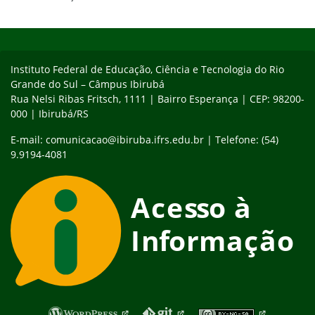
Início do rodapé
Fim do conteúdo
Instituto Federal de Educação, Ciência e Tecnologia do Rio
Grande do Sul – Câmpus Ibirubá
Rua Nelsi Ribas Fritsch, 1111 | Bairro Esperança | CEP: 98200-
000 | Ibirubá/RS
E-mail: comunicacao@ibiruba.ifrs.edu.br | Telefone: (54)
9.9194-4081