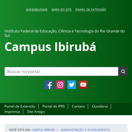
Pular para o conteúdo
ACESSIBILIDADE
MAPA DO SITE
PAINEL DE EXTENSÃO
Instituto Federal de Educação, Ciência e Tecnologia do Rio Grande do
Sul
Campus Ibirubá
Facebook
Instagram
Twitter
YouTube
Painel de Extensão
Portal do IFRS
Contato
Ouvidoria
Imprensa
Site Antigo
VOCÊ ESTÁ EM:
CAMPUS IBIRUBÁ
ADMINISTRAÇÃO E PLANEJAMENTO