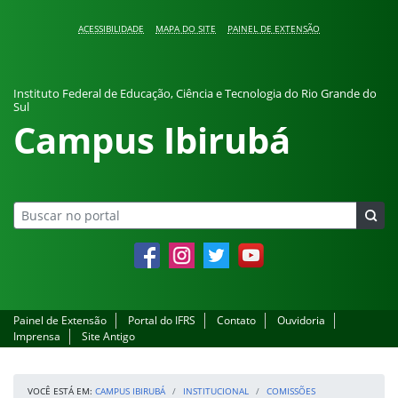
Pular para o conteúdo
ACESSIBILIDADE
MAPA DO SITE
PAINEL DE EXTENSÃO
Instituto Federal de Educação, Ciência e Tecnologia do Rio Grande do
Sul
Campus Ibirubá
Facebook
Instagram
Twitter
YouTube
Painel de Extensão
Portal do IFRS
Contato
Ouvidoria
Imprensa
Site Antigo
VOCÊ ESTÁ EM:
CAMPUS IBIRUBÁ
INSTITUCIONAL
COMISSÕES