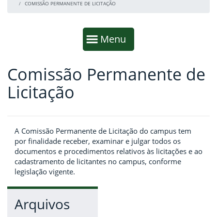
COMISSÃO PERMANENTE DE LICITAÇÃO
Início da navegação
Mostrar
Menu
Comissão Permanente de
Fim da navegação
Início do conteúdo
Licitação
A Comissão Permanente de Licitação do campus tem
por finalidade receber, examinar e julgar todos os
documentos e procedimentos relativos às licitações e ao
cadastramento de licitantes no campus, conforme
legislação vigente.
Arquivos