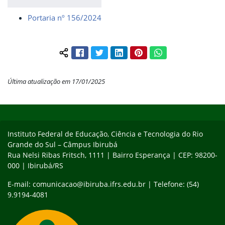
Portaria nº 156/2024
Facebook
Twitter
LinkedIn
Pinterest
WhatsApp
Compartilhar conteúdo:
Última atualização em 17/01/2025
Início do rodapé
Fim do conteúdo
Instituto Federal de Educação, Ciência e Tecnologia do Rio
Grande do Sul – Câmpus Ibirubá
Rua Nelsi Ribas Fritsch, 1111 | Bairro Esperança | CEP: 98200-
000 | Ibirubá/RS
E-mail: comunicacao@ibiruba.ifrs.edu.br | Telefone: (54)
9.9194-4081