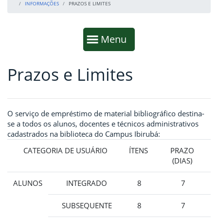
INFORMAÇÕES
PRAZOS E LIMITES
Início da navegação
Mostrar
Menu
Prazos e Limites
Fim da navegação
Início do conteúdo
O serviço de empréstimo de material bibliográfico destina-
se a todos os alunos, docentes e técnicos administrativos
cadastrados na biblioteca do Campus Ibirubá:
CATEGORIA DE USUÁRIO
ÍTENS
PRAZO
(DIAS)
ALUNOS
INTEGRADO
8
7
SUBSEQUENTE
8
7