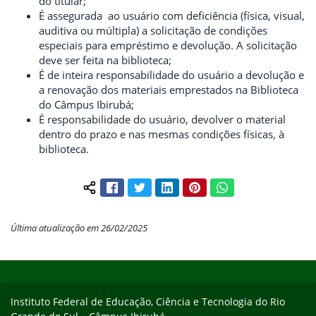
do titular;
É assegurada ao usuário com deficiência (física, visual,
auditiva ou múltipla) a solicitação de condições
especiais para empréstimo e devolução. A solicitação
deve ser feita na biblioteca;
É de inteira responsabilidade do usuário a devolução e
a renovação dos materiais emprestados na Biblioteca
do Câmpus Ibirubá;
É responsabilidade do usuário, devolver o material
dentro do prazo e nas mesmas condições físicas, à
biblioteca.
Facebook
Twitter
LinkedIn
Pinterest
WhatsApp
Compartilhar conteúdo:
Última atualização em 26/02/2025
Início do rodapé
Fim do conteúdo
Instituto Federal de Educação, Ciência e Tecnologia do Rio