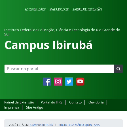
Pular para o conteúdo
ACESSIBILIDADE
MAPA DO SITE
PAINEL DE EXTENSÃO
Instituto Federal de Educação, Ciência e Tecnologia do Rio Grande do
Sul
Campus Ibirubá
Facebook
Instagram
Twitter
YouTube
Painel de Extensão
Portal do IFRS
Contato
Ouvidoria
Imprensa
Site Antigo
VOCÊ ESTÁ EM:
CAMPUS IBIRUBÁ
BIBLIOTECA MÁRIO QUINTANA