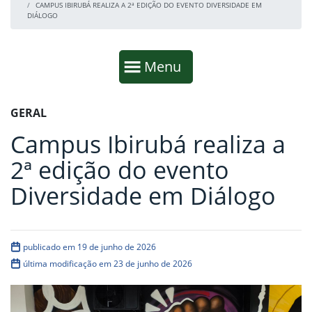
CAMPUS IBIRUBÁ REALIZA A 2ª EDIÇÃO DO EVENTO DIVERSIDADE EM
DIÁLOGO
Início da navegação
Mostrar
Menu
Fim da navegação
Início do conteúdo
GERAL
Campus Ibirubá realiza a
2ª edição do evento
Diversidade em Diálogo
publicado em 19 de junho de 2026
última modificação em 23 de junho de 2026