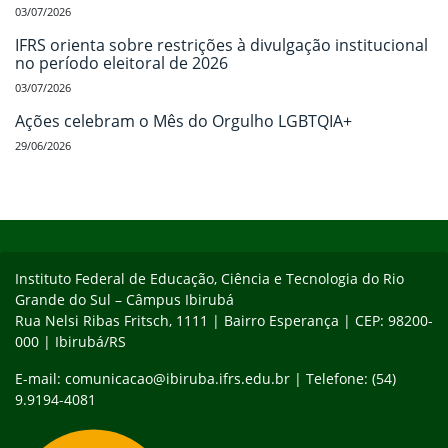
03/07/2026
IFRS orienta sobre restrições à divulgação institucional
no período eleitoral de 2026
03/07/2026
Ações celebram o Mês do Orgulho LGBTQIA+
29/06/2026
Início do rodapé
Fim do conteúdo
Instituto Federal de Educação, Ciência e Tecnologia do Rio
Grande do Sul – Câmpus Ibirubá
Rua Nelsi Ribas Fritsch, 1111 | Bairro Esperança | CEP: 98200-
000 | Ibirubá/RS
E-mail: comunicacao@ibiruba.ifrs.edu.br | Telefone: (54)
9.9194-4081