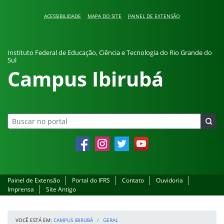
Pular para o conteúdo
ACESSIBILIDADE
MAPA DO SITE
PAINEL DE EXTENSÃO
Instituto Federal de Educação, Ciência e Tecnologia do Rio Grande do
Sul
Campus Ibirubá
Facebook
Instagram
Twitter
YouTube
Painel de Extensão
Portal do IFRS
Contato
Ouvidoria
Imprensa
Site Antigo
VOCÊ ESTÁ EM:
CAMPUS IBIRUBÁ
GERAL