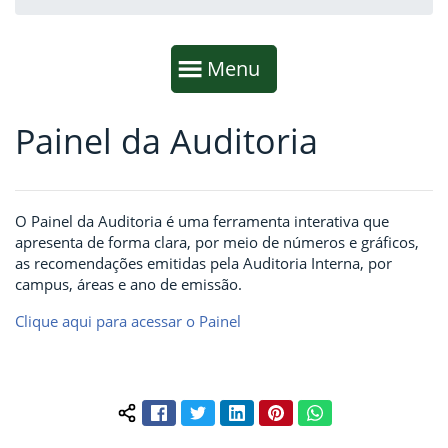
Início da navegação
Mostrar
Menu
Painel da Auditoria
Fim da navegação
Início do conteúdo
O Painel da Auditoria é uma ferramenta interativa que
apresenta de forma clara, por meio de números e gráficos,
as recomendações emitidas pela Auditoria Interna, por
campus, áreas e ano de emissão.
Clique aqui para acessar o Painel
Facebook
Twitter
LinkedIn
Pinterest
WhatsApp
Compartilhar conteúdo: