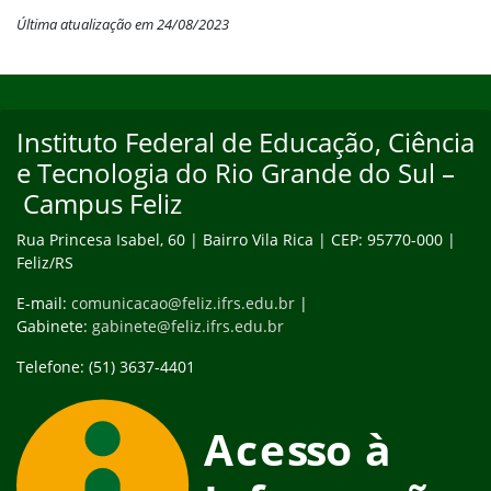
Última atualização em 24/08/2023
Início do rodapé
Fim do conteúdo
Instituto Federal de Educação, Ciência
e Tecnologia do Rio Grande do Sul –
Campus Feliz
Rua Princesa Isabel, 60 | Bairro Vila Rica | CEP: 95770-000 |
Feliz/RS
E-mail:
comunicacao@feliz.ifrs.edu.br
|
Gabinete:
gabinete@feliz.ifrs.edu.br
Telefone: (51) 3637-4401